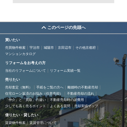
このページの先頭へ
買いたい
売買物件検索
宇治市
城陽市
京田辺市
その他京都府
マンションカタログ
リフォームをお考えの方
当社のリフォームについて
リフォーム実績一覧
売りたい
売却査定（無料）
手紙をご覧の方へ
離婚時の不動産売却
住宅ローン返済のお悩み（任意売却）
不動産売却の流れ
「仲介」と「買取」の違い
不動産売却時の諸費用
少しでも高く売るポイント
よくある質問
売却実績マップ
借りたい・貸したい
賃貸物件検索
賃貸管理について