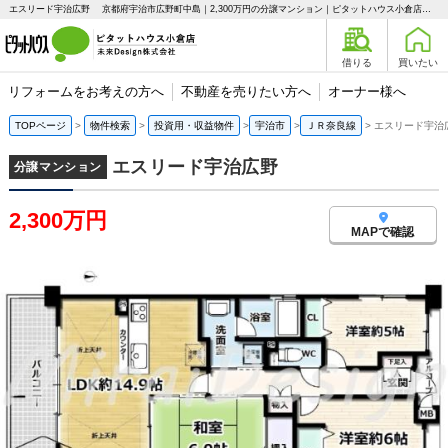
エスリード宇治広野 京都府宇治市広野町中島｜2,300万円の分譲マンション｜ピタットハウス小倉店 未来Design株式会社
借りる
買いたい
リフォームをお考えの方へ
不動産を売りたい方へ
オーナー様へ
TOPページ
物件検索
投資用・収益物件
宇治市
ＪＲ奈良線
エスリード宇
エスリード宇治広野
分譲マンション
2,300万円
MAPで確認