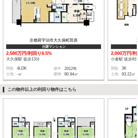
京都府宇治市大久保町田原
分譲マンション
2,580万円/利回り6.5%
2,000万円/
大久保駅 徒歩13分
小倉駅 徒歩8
4LDK
3K
間取
築年
2012年
間取
土地
-㎡
建物
80.94㎡
土地
93.22㎡
この物件以上の利回り物件はこちら