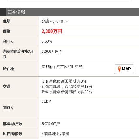
基本情報
種類
分譲マンション
2,300万円
価格
5.50%
利回り
満室時想定年収/月
126.6万円 / -
収
京都府宇治市広野町中島
所在地
MAP
ＪＲ奈良線 新田駅 徒歩8分
交通
近鉄京都線 大久保駅 徒歩13分
近鉄京都線 伊勢田駅 徒歩22分
3LDK
間取り
構造/総戸数
RC造/67戸
所在階/階数
3階階/地上7階建