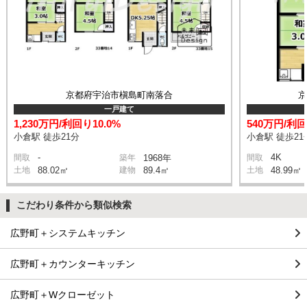
京都府宇治市槇島町南落合
一戸建て
1,230万円/利回り10.0%
540万円/利回
小倉駅 徒歩21分
小倉駅 徒歩21
-
4K
間取
築年
1968年
間取
土地
88.02㎡
建物
89.4㎡
土地
48.99㎡
こだわり条件から類似検索
広野町＋システムキッチン
広野町＋カウンターキッチン
広野町＋Wクローゼット