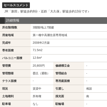
セールスコメント
JR「新田」駅徒歩約8分・近鉄「大久保」駅徒歩約13分です♪
詳細情報
所在階/階数
3階階/地上7階建
用途地域
第一種中高層住居専用地域
完成年
2008年2月築
71.5m
2
専有面積
12.6m²
バルコニー面積
管理費
20,800円
修繕積立金
-
管理態様
委託（通勤）
管理組合
-
-
-
テラス面積
専用庭面積
現況
賃貸中
引渡し
相談
土地権利
所有権
採光面
南
駐車場
なし
駐輪場
-