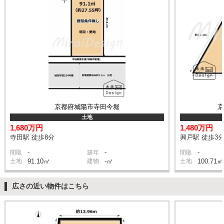
京都府城陽市寺田今堀
土地
1,680万円
1,480万円
寺田駅 徒歩8分
興戸駅 徒歩3
-
-
-
間取
築年
間取
土地
91.10㎡
建物
-㎡
土地
100.71㎡
広さの近い物件はこちら