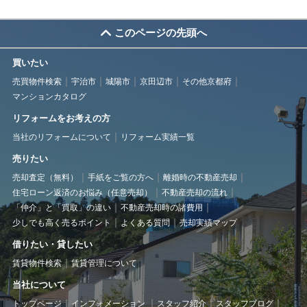
このページの先頭へ
買いたい
売買物件検索
宇治市
城陽市
京田辺市
その他京都府
マンションカタログ
リフォームをお考えの方
当社のリフォームについて
リフォーム実績一覧
売りたい
売却査定（無料）
手紙をご覧の方へ
離婚時の不動産売却
住宅ローン返済のお悩み（任意売却）
不動産売却の流れ
「仲介」と「買取」の違い
不動産売却時の諸費用
少しでも高く売るポイント
よくある質問
売却実績マップ
借りたい・貸したい
賃貸物件検索
賃貸管理について
当社について
トップページ
インフォメーション
スタッフ紹介
スタッフブログ