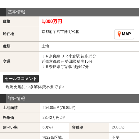
基本情報
1,800万円
価格
京都府宇治市神明宮北
所在地
MAP
種類
土地
ＪＲ奈良線 ＪＲ小倉駅 徒歩15分
交通
近鉄京都線 伊勢田駅 徒歩15分
ＪＲ奈良線 宇治駅 徒歩17分
セールスコメント
現況更地につき解体費不要です♪
詳細情報
土地面積
254.05m² (76.85坪)
坪単価
23.42万円 /坪
60(%)
200(%)
建ぺい率
容積率
法22条区域、
不要