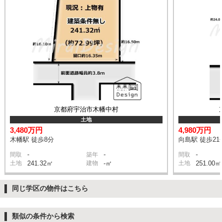
京都府宇治市木幡中村
土地
3,480万円
4,980万円
木幡駅 徒歩8分
向島駅 徒歩21
-
-
-
間取
築年
間取
土地
241.32㎡
建物
-㎡
土地
251.00㎡
同じ学区の物件はこちら
類似の条件から検索