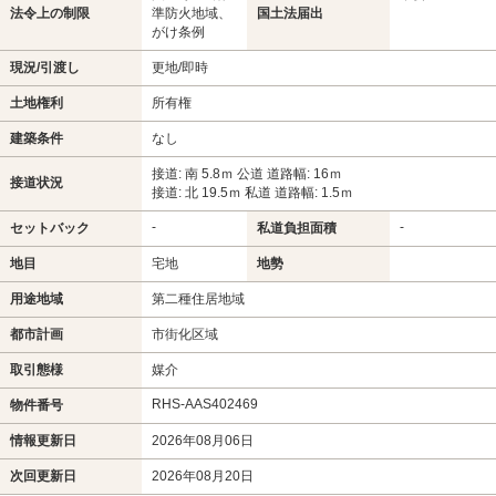
法令上の制限
準防火地域、
国土法届出
がけ条例
現況/引渡し
更地/即時
土地権利
所有権
建築条件
なし
接道: 南 5.8ｍ 公道 道路幅: 16ｍ
接道状況
接道: 北 19.5ｍ 私道 道路幅: 1.5ｍ
-
-
セットバック
私道負担面積
地目
宅地
地勢
用途地域
第二種住居地域
都市計画
市街化区域
取引態様
媒介
RHS-AAS402469
物件番号
情報更新日
2026年08月06日
次回更新日
2026年08月20日