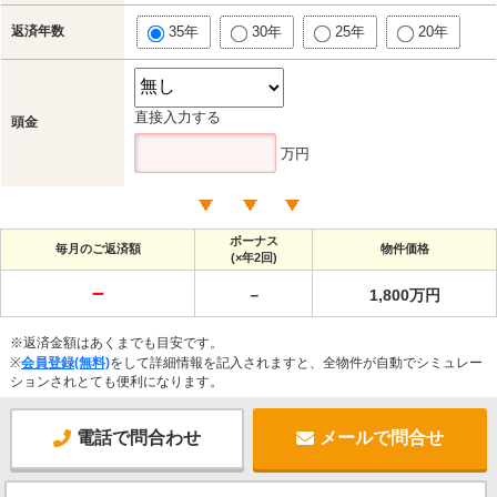
返済年数
35年
30年
25年
20年
直接入力する
頭金
万円
ボーナス
毎月のご返済額
物件価格
(×年2回)
－
－
1,800万円
※返済金額はあくまでも目安です。
※
会員登録(無料)
をして詳細情報を記入されますと、全物件が自動でシミュレー
ションされとても便利になります。
電話で問合わせ
メールで問合せ