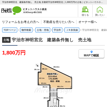
宇治市神明宮北 建築条件無し 売土地 京都府宇治市神明宮北｜1,800万円の土地｜ピタットハウス小倉店 未来Design株式会社
借りる
買いたい
リフォームをお考えの方へ
不動産を売りたい方へ
オーナー様へ
TOPページ
物件検索
土地・売地
宇治市
ＪＲ奈良線
宇治市神明宮北 建築
宇治市神明宮北 建築条件無し 売土地
土地
1,800万円
MAPで確認