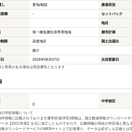
渡し
更地/相談
接道状況
担面積
-
セットバック
地目
域
第一種低層住居専用地域
都市計画
の制限
高度地区
国土法届出
様
媒介
新日
2026年08月07日
次回更新日
報と差異がある場合は現況優先となります
報
区
中学校区
()
報の学区情報について
物件情報に記載されております通学区域(学区)情報は、国土数値情報ダウンロードサ
データ【2021年度】を元に加工したものですので、記載情報が現在の学区域と異な
情報ダウンロードサービスのWEBサイト上で記述通り、データは必ずしも正確とは言