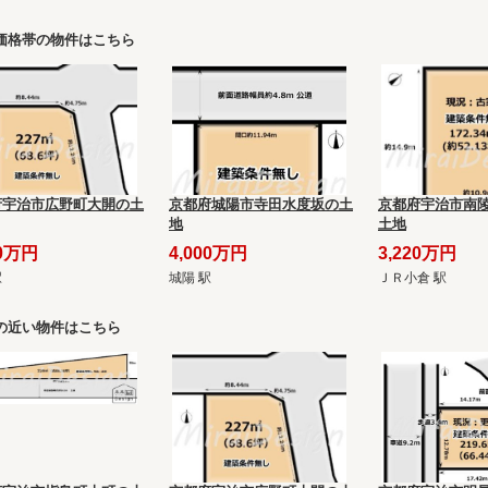
価格帯の物件はこちら
府宇治市広野町大開の土
京都府城陽市寺田水度坂の土
京都府宇治市南陵
地
土地
00万円
4,000万円
3,220万円
駅
城陽 駅
ＪＲ小倉 駅
の近い物件はこちら