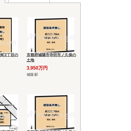
町2丁目の
京都府城陽市寺田市ノ久保の
土地
3,950万円
城陽 駅