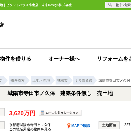
物件検索
地｜ピタットハウス小倉店 未来Design株式会社
物件を借りる
オーナー様へ
リフォームを
ジ
物件検索
土地・売地
城陽市
ＪＲ奈良線
城陽市寺田市ノ久保
城陽市寺田市ノ久保 建築条件無し 売土地
3,620万円
京都府城陽市寺田市ノ久保
227
土地面積
MAPで確認
この地域周辺の物件を見る