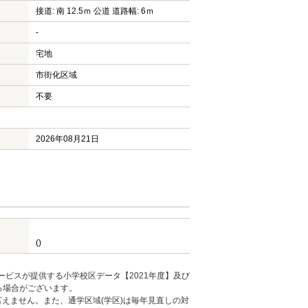
接道: 南 12.5ｍ 公道 道路幅: 6ｍ
-
宅地
市街化区域
不要
2026年08月21日
()
ービスが提供する小学校区データ【2021年度】及び
る場合がございます。
えません。また、通学区域(学区)は毎年見直しの対