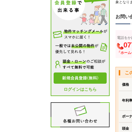
象となり
お問い
電話をか
07
「ホーム
こ
価格
ログインはこちら
年利
ボー
頭金