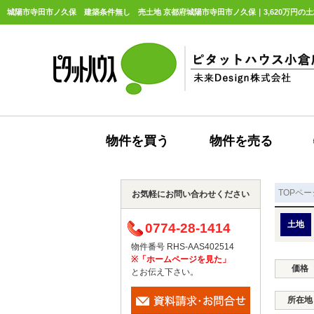
城陽市寺田市ノ久保 建築条件無し 売土地 京都府城陽市寺田市ノ久保｜3,620万円の土
物件を買う
物件を売る
TOPペー
お気軽にお問い合わせください
土地
0774-28-1414
物件番号 RHS-AAS402514
※「ホームページを見た」
価格
とお伝え下さい。
所在地