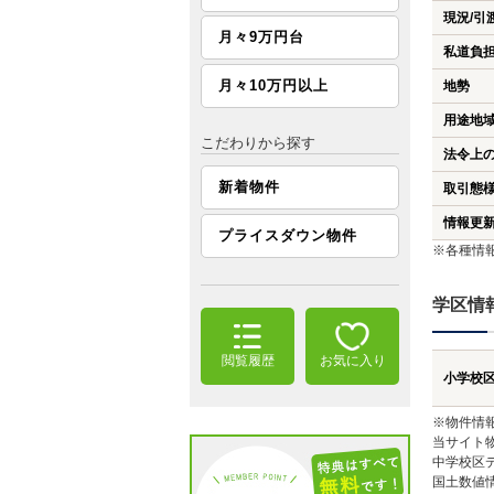
現況/引
月々9万円台
私道負
月々10万円以上
地勢
用途地
こだわりから探す
法令上
新着物件
取引態
情報更
プライスダウン物件
※各種情
学区情
閲覧履歴
お気に入り
小学校
※物件情
当サイト
中学校区
国土数値