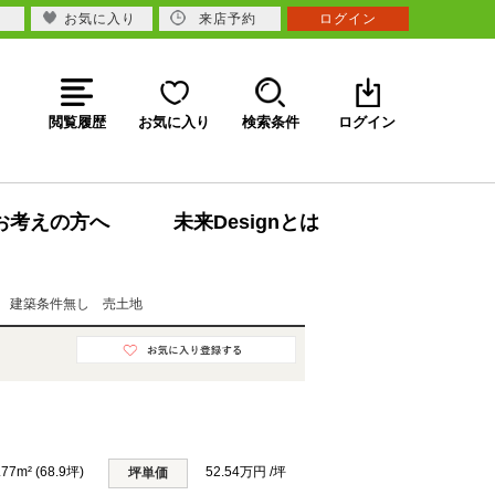
お気に入り
来店予約
ログイン
閲覧履歴
お気に入り
検索条件
ログイン
お考えの方へ
未来Designとは
 建築条件無し 売土地
.77m² (68.9坪)
52.54万円 /坪
坪単価