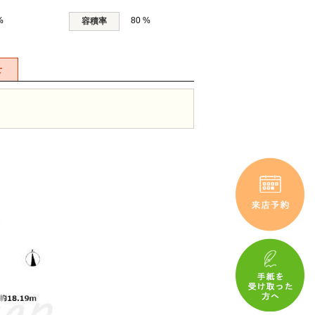
%
80 %
容積率
せ