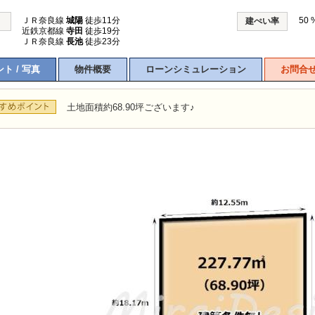
ＪＲ奈良線
城陽
徒歩11分
50 
建ぺい率
近鉄京都線
寺田
徒歩19分
ＪＲ奈良線
長池
徒歩23分
ト / 写真
物件概要
ローンシミュレーション
お問合
土地面積約68.90坪ございます♪