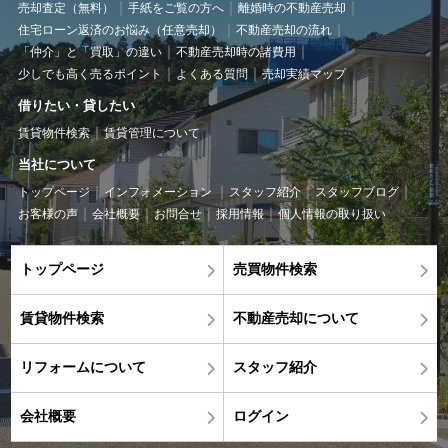
売却査定（無料）
手紙をご覧の方へ
離婚時の不動産売却
住宅ローン返済のお悩み（任意売却）
不動産売却の流れ
「仲介」と「買取」の違い
不動産売却時の諸費用
少しでも高く売るポイント
よくある質問
売却実績マップ
借りたい・貸したい
賃貸物件検索
賃貸管理について
当社について
トップページ
インフォメーション
スタッフ紹介
スタッフブログ
お客様の声
会社概要
お問合せ
採用情報
個人情報の取り扱い
トップページ
売買物件検索
賃貸物件検索
不動産売却について
リフォームについて
スタッフ紹介
会社概要
ログイン