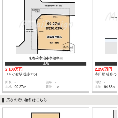
京都府宇治市宇治半白
土地
2,180万円
2,250万円
ＪＲ小倉駅 徒歩11分
寺田駅 徒歩7
-
-
-
間取
築年
間取
土地
99.27㎡
建物
-㎡
土地
94.88㎡
広さの近い物件はこちら