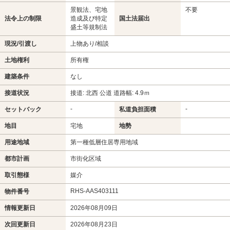
景観法、宅地
不要
法令上の制限
造成及び特定
国土法届出
盛土等規制法
現況/引渡し
上物あり/相談
土地権利
所有権
建築条件
なし
接道状況
接道: 北西 公道 道路幅: 4.9ｍ
-
-
セットバック
私道負担面積
地目
宅地
地勢
用途地域
第一種低層住居専用地域
都市計画
市街化区域
取引態様
媒介
RHS-AAS403111
物件番号
情報更新日
2026年08月09日
次回更新日
2026年08月23日