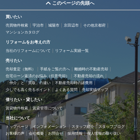
このページの先頭へ
買いたい
売買物件検索
宇治市
城陽市
京田辺市
その他京都府
マンションカタログ
リフォームをお考えの方
当社のリフォームについて
リフォーム実績一覧
売りたい
売却査定（無料）
手紙をご覧の方へ
離婚時の不動産売却
住宅ローン返済のお悩み（任意売却）
不動産売却の流れ
「仲介」と「買取」の違い
不動産売却時の諸費用
少しでも高く売るポイント
よくある質問
売却実績マップ
借りたい・貸したい
賃貸物件検索
賃貸管理について
当社について
トップページ
インフォメーション
スタッフ紹介
スタッフブログ
お客様の声
会社概要
お問合せ
採用情報
個人情報の取り扱い