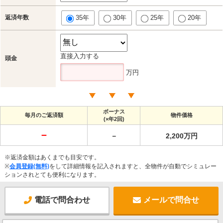
返済年数
35年
30年
25年
20年
直接入力する
頭金
万円
ボーナス
毎月のご返済額
物件価格
(×年2回)
－
－
2,200万円
※返済金額はあくまでも目安です。
※
会員登録(無料)
をして詳細情報を記入されますと、全物件が自動でシミュレー
ションされとても便利になります。
電話で問合わせ
メールで問合せ