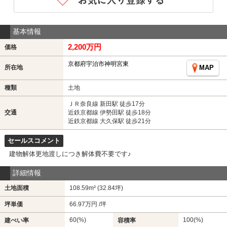
基本情報
2,200万円
価格
京都府宇治市神明宮東
所在地
MAP
種類
土地
ＪＲ奈良線 新田駅 徒歩17分
交通
近鉄京都線 伊勢田駅 徒歩18分
近鉄京都線 大久保駅 徒歩21分
セールスコメント
建物解体更地渡しにつき解体費不要です♪
詳細情報
土地面積
108.59m² (32.84坪)
坪単価
66.97万円 /坪
60(%)
100(%)
建ぺい率
容積率