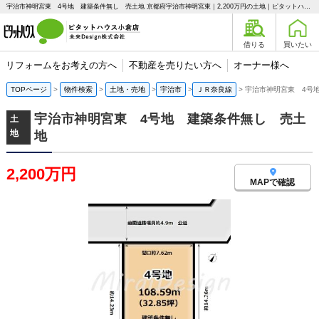
宇治市神明宮東 4号地 建築条件無し 売土地 京都府宇治市神明宮東｜2,200万円の土地｜ピタットハウス小倉店 未来Design株式会社
借りる
買いたい
リフォームをお考えの方へ
不動産を売りたい方へ
オーナー様へ
TOPページ
物件検索
土地・売地
宇治市
ＪＲ奈良線
宇治市神明宮東 4号
宇治市神明宮東 4号地 建築条件無し 売土
土
地
地
2,200万円
MAPで確認