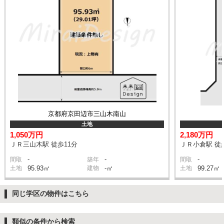
京都府京田辺市三山木南山
土地
1,050万円
2,180万円
ＪＲ三山木駅 徒歩11分
ＪＲ小倉駅 徒
-
-
-
間取
築年
間取
土地
95.93㎡
建物
-㎡
土地
99.27㎡
同じ学区の物件はこちら
類似の条件から検索