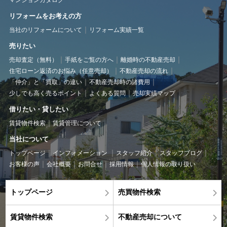
マンションカタログ
リフォームをお考えの方
当社のリフォームについて
リフォーム実績一覧
売りたい
売却査定（無料）
手紙をご覧の方へ
離婚時の不動産売却
住宅ローン返済のお悩み（任意売却）
不動産売却の流れ
「仲介」と「買取」の違い
不動産売却時の諸費用
少しでも高く売るポイント
よくある質問
売却実績マップ
借りたい・貸したい
賃貸物件検索
賃貸管理について
当社について
トップページ
インフォメーション
スタッフ紹介
スタッフブログ
お客様の声
会社概要
お問合せ
採用情報
個人情報の取り扱い
トップページ
売買物件検索
賃貸物件検索
不動産売却について