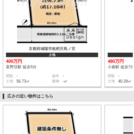
京都府城陽市枇杷庄島ノ宮
土地
400万円
480万円
富野荘駅 徒歩5分
小倉駅 徒歩7
-
-
-
間取
築年
間取
土地
56.73㎡
建物
-㎡
土地
40.29㎡
広さの近い物件はこちら