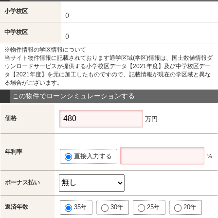
小学校区
()
中学校区
()
※物件情報の学区情報について
当サイト物件情報に記載されております通学区域(学区)情報は、国土数値情報ダ
ウンロードサービスが提供する小学校区データ【2021年度】及び中学校区デー
タ【2021年度】を元に加工したものですので、記載情報が現在の学区域と異な
る場合がございます。
この物件でローンシミュレーションする
価格
万円
年利率
直接入力する
％
ボーナス払い
返済年数
35年
30年
25年
20年