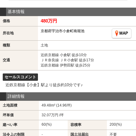
基本情報
480万円
価格
京都府宇治市小倉町南堀池
所在地
MAP
種類
土地
近鉄京都線 小倉駅 徒歩10分
交通
ＪＲ奈良線 ＪＲ小倉駅 徒歩17分
近鉄京都線 伊勢田駅 徒歩25分
セールスコメント
近鉄京都線【小倉】駅より徒歩約10分です♪
詳細情報
土地面積
49.48m² (14.96坪)
坪単価
32.07万円 /坪
60(%)
200(%)
建ぺい率
容積率
法令上の制限
-
国土法届出
不要