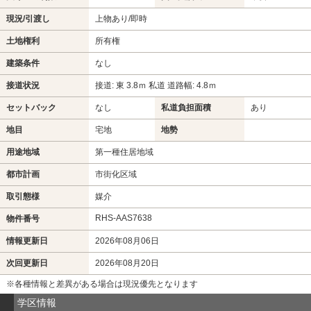
現況/引渡し
上物あり/即時
土地権利
所有権
建築条件
なし
接道状況
接道: 東 3.8ｍ 私道 道路幅: 4.8ｍ
セットバック
なし
私道負担面積
あり
地目
宅地
地勢
用途地域
第一種住居地域
都市計画
市街化区域
取引態様
媒介
RHS-AAS7638
物件番号
情報更新日
2026年08月06日
次回更新日
2026年08月20日
※各種情報と差異がある場合は現況優先となります
学区情報