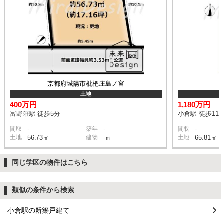
京都府城陽市枇杷庄島ノ宮
土地
400万円
1,180万円
富野荘駅 徒歩5分
小倉駅 徒歩11
-
-
-
間取
築年
間取
土地
56.73㎡
建物
-㎡
土地
65.81㎡
同じ学区の物件はこちら
類似の条件から検索
小倉駅の新築戸建て