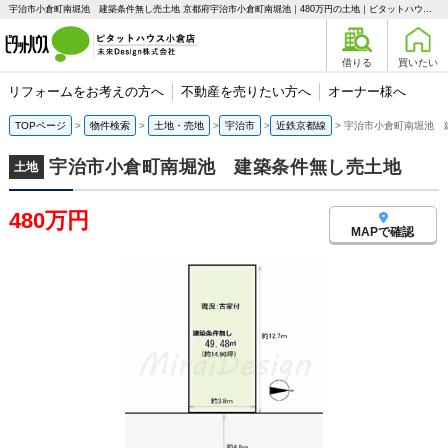
宇治市小倉町南堀池 建築条件無し売土地 京都府宇治市小倉町南堀池｜480万円の土地｜ピタットハウス小倉店 未来Design株式会社
借りる
買いたい
リフォームをお考えの方へ
不動産を売りたい方へ
オーナー様へ
TOPページ
物件検索
土地・売地
宇治市
近鉄京都線
宇治市小倉町南堀池 
宇治市小倉町南堀池 建築条件無し売土地
土地
480万円
MAPで確認