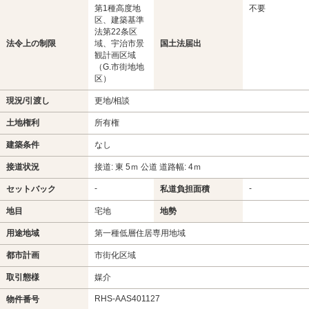
第1種高度地
不要
区、建築基準
法第22条区
法令上の制限
域、宇治市景
国土法届出
観計画区域
（G.市街地地
区）
現況/引渡し
更地/相談
土地権利
所有権
建築条件
なし
接道状況
接道: 東 5ｍ 公道 道路幅: 4ｍ
-
-
セットバック
私道負担面積
地目
宅地
地勢
用途地域
第一種低層住居専用地域
都市計画
市街化区域
取引態様
媒介
RHS-AAS401127
物件番号