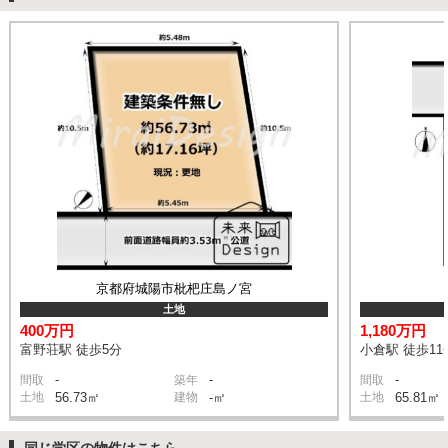
京都府城陽市枇杷庄島ノ宮
土地
400万円
1,180万円
富野荘駅 徒歩5分
小倉駅 徒歩11
-
-
-
間取
築年
間取
土地
56.73㎡
建物
-㎡
土地
65.81㎡
同じ学区の物件はこちら