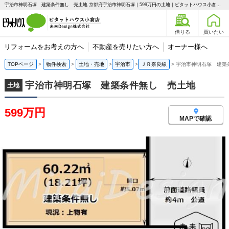
宇治市神明石塚 建築条件無し 売土地 京都府宇治市神明石塚｜599万円の土地｜ピタットハウス小倉店 未来Design株式会社
借りる
買いたい
リフォームをお考えの方へ
不動産を売りたい方へ
オーナー様へ
TOPページ
物件検索
土地・売地
宇治市
ＪＲ奈良線
宇治市神明石塚 建築
宇治市神明石塚 建築条件無し 売土地
土地
599万円
MAPで確認