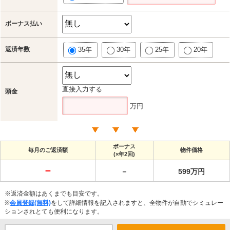
ボーナス払い
返済年数
35年
30年
25年
20年
直接入力する
頭金
万円
ボーナス
毎月のご返済額
物件価格
(×年2回)
－
－
599万円
※返済金額はあくまでも目安です。
※
会員登録(無料)
をして詳細情報を記入されますと、全物件が自動でシミュレー
ションされとても便利になります。