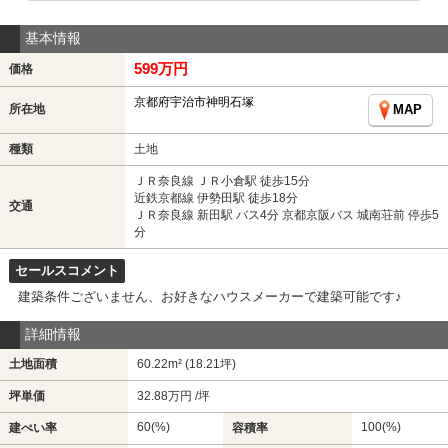
基本情報
599万円
価格
京都府宇治市神明石塚
所在地
MAP
種類
土地
ＪＲ奈良線 ＪＲ小倉駅 徒歩15分
近鉄京都線 伊勢田駅 徒歩18分
交通
ＪＲ奈良線 新田駅 バス4分 京都京阪バス 城南荘前 停歩5
分
セールスコメント
建築条件ございません、お好きなハウスメーカーで建築可能です♪
詳細情報
土地面積
60.22m² (18.21坪)
坪単価
32.88万円 /坪
60(%)
100(%)
建ぺい率
容積率