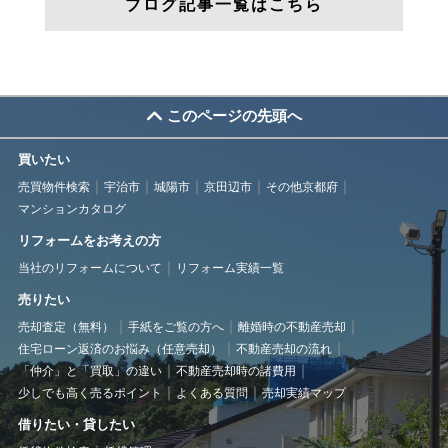
ブログ記事一覧はこちら
このページの先頭へ
買いたい
売買物件検索
宇治市
城陽市
京田辺市
その他京都府
マンションカタログ
リフォームをお考えの方
当社のリフォームについて
リフォーム実績一覧
売りたい
売却査定（無料）
手紙をご覧の方へ
離婚時の不動産売却
住宅ローン返済のお悩み（任意売却）
不動産売却の流れ
「仲介」と「買取」の違い
不動産売却時の諸費用
少しでも高く売るポイント
よくある質問
売却実績マップ
借りたい・貸したい