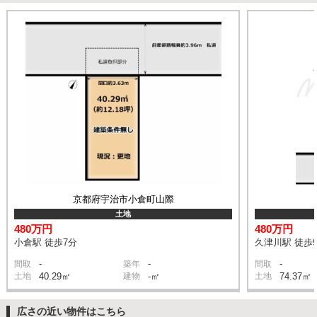
京都府宇治市小倉町山際
土地
480万円
480万円
小倉駅 徒歩7分
久津川駅 徒歩
-
-
-
間取
築年
間取
土地
40.29㎡
建物
-㎡
土地
74.37㎡
広さの近い物件はこちら