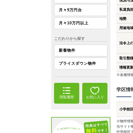
現況/引
私道負
月々9万円台
地勢
月々10万円以上
用途地
こだわりから探す
法令上
新着物件
取引態
プライスダウン物件
情報更
※各種情
学区情
閲覧履歴
お気に入り
小学校
※物件情
当サイト
中学校区