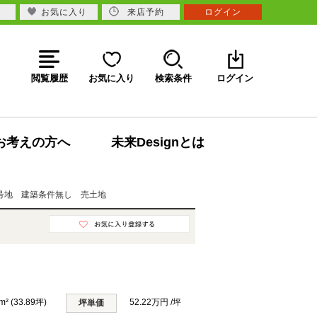
お気に入り
来店予約
ログイン
閲覧履歴
お気に入り
検索条件
ログイン
お考えの方へ
未来Designとは
号地 建築条件無し 売土地
m² (33.89坪)
52.22万円 /坪
坪単価