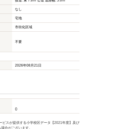
接道: 東 7.8ｍ 公道 道路幅: 5.6ｍ
なし
宅地
市街化区域
不要
2026年08月21日
()
ービスが提供する小学校区データ【2021年度】及び
る場合がございます。