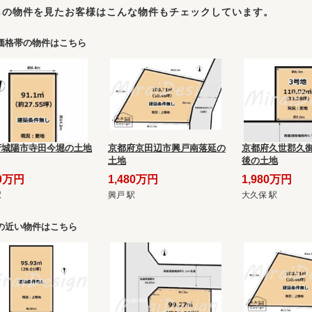
らの物件を見たお客様はこんな物件もチェックしています。
価格帯の物件はこちら
府城陽市寺田今堀の土地
京都府京田辺市興戸南落延の
京都府久世郡久
土地
後の土地
80万円
1,480万円
1,980万円
駅
興戸 駅
大久保 駅
の近い物件はこちら