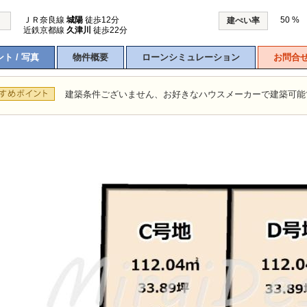
ＪＲ奈良線
城陽
徒歩12分
50 %
建ぺい率
近鉄京都線
久津川
徒歩22分
ト / 写真
物件概要
ローンシミュレーション
お問合
建築条件ございません、お好きなハウスメーカーで建築可能