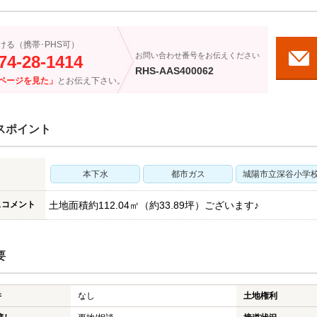
ける（携帯･PHS可）
お問い合わせ番号をお伝えください
74-28-1414
RHS-AAS400062
ページを見た」
とお伝え下さい。
スポイント
本下水
都市ガス
城陽市立深谷小学
スコメント
土地面積約112.04㎡（約33.89坪）ございます♪
要
件
なし
土地権利