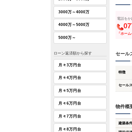
3000万～4000万
電話をか
07
4000万～5000万
「ホーム
5000万～
ローン返済額から探す
セール
月々3万円台
特徴
月々4万円台
セール
月々5万円台
月々6万円台
物件概
月々7万円台
建築条
月々8万円台