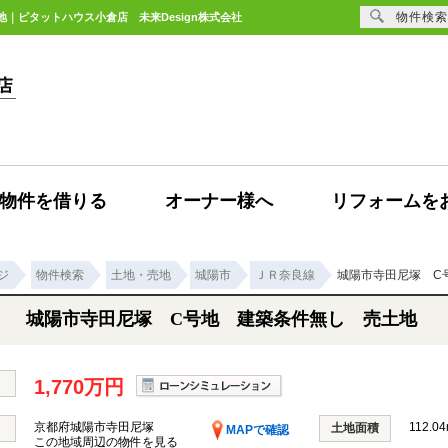
物件検索
地｜ピタットハウス小倉店 未来Design株式会社
物件を借りる
オーナー様へ
リフォームを
ジ
物件検索
土地・売地
城陽市
ＪＲ奈良線
城陽市寺田尼塚 C
城陽市寺田尼塚 C号地 建築条件無し 売土地
1,770万円
京都府城陽市寺田尼塚
112.04
土地面積
MAPで確認
この地域周辺の物件を見る