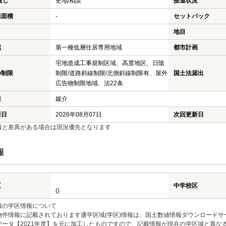
渡し
更地/相談
接道状況
担面積
-
セットバック
地目
域
第一種低層住居専用地域
都市計画
宅地造成工事規制区域、高度地区、日陰
の制限
制限/道路斜線制限/北側斜線制限有、屋外
国土法届出
広告物制限地域、法22条
様
媒介
新日
2026年08月07日
次回更新日
報と差異がある場合は現況優先となります
報
区
中学校区
()
報の学区情報について
物件情報に記載されております通学区域(学区)情報は、国土数値情報ダウンロードサ
データ【2021年度】を元に加工したものですので、記載情報が現在の学区域と異な