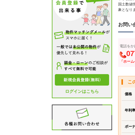
国土数値
象となり
お問い
電話をか
07
「ホーム
こ
ログインはこちら
価格
年利
ボー