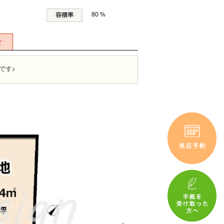
80 %
容積率
せ
です♪