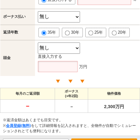
ボーナス払い
返済年数
35年
30年
25年
20年
直接入力する
頭金
万円
ボーナス
毎月のご返済額
物件価格
(×年2回)
－
－
2,300万円
※返済金額はあくまでも目安です。
※
会員登録(無料)
をして詳細情報を記入されますと、全物件が自動でシミュレー
ションされとても便利になります。