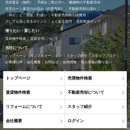
売却査定（無料）
手紙をご覧の方へ
離婚時の不動産売却
住宅ローン返済のお悩み（任意売却）
不動産売却の流れ
「仲介」と「買取」の違い
不動産売却時の諸費用
少しでも高く売るポイント
よくある質問
売却実績マップ
借りたい・貸したい
賃貸物件検索
賃貸管理について
当社について
トップページ
インフォメーション
スタッフ紹介
スタッフブログ
お客様の声
会社概要
お問合せ
採用情報
個人情報の取り扱い
トップページ
売買物件検索
賃貸物件検索
不動産売却について
リフォームについて
スタッフ紹介
会社概要
ログイン