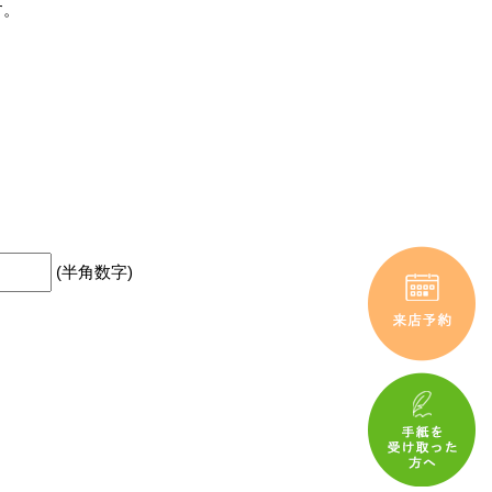
す。
(半角数字)