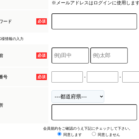
※メールアドレスはログインに使用しま
ワード
必須
客様情報の入力
前
必須
-
-
番号
必須
所
会員規約をご確認のうえ下記にチェックして下さい。
同意します
同意しません