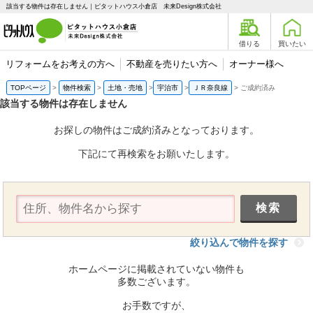
該当する物件は存在しません｜ピタットハウス小倉店 未来Design株式会社
借りる
買いたい
リフォームをお考えの方へ
不動産を売りたい方へ
オーナー様へ
TOPページ
物件検索
土地・売地
宇治市
ＪＲ奈良線
ご成約済み
該当する物件は存在しません
お探しの物件はご成約済みとなっております。
下記にて再検索をお願いたします。
絞り込んで物件を探す
ホームページに掲載されていない物件も
多数ございます。
お手数ですが、