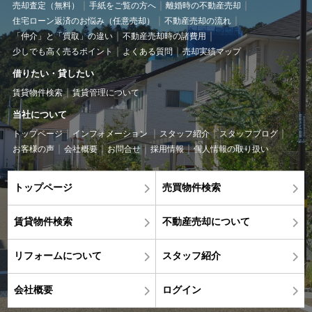
売却査定（無料）
手紙をご覧の方へ
離婚時の不動産売却
住宅ローン返済のお悩み（任意売却）
不動産売却の流れ
「仲介」と「買取」の違い
不動産売却時の諸費用
少しでも高く売るポイント
よくある質問
売却実績マップ
借りたい・貸したい
賃貸物件検索
賃貸管理について
当社について
トップページ
インフォメーション
スタッフ紹介
スタッフブログ
お客様の声
会社概要
お問合せ
採用情報
個人情報の取り扱い
トップページ
売買物件検索
賃貸物件検索
不動産売却について
リフォームについて
スタッフ紹介
会社概要
ログイン