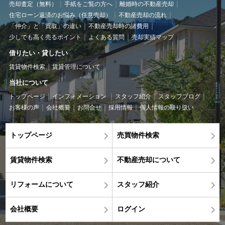
売却査定（無料）
手紙をご覧の方へ
離婚時の不動産売却
住宅ローン返済のお悩み（任意売却）
不動産売却の流れ
「仲介」と「買取」の違い
不動産売却時の諸費用
少しでも高く売るポイント
よくある質問
売却実績マップ
借りたい・貸したい
賃貸物件検索
賃貸管理について
当社について
トップページ
インフォメーション
スタッフ紹介
スタッフブログ
お客様の声
会社概要
お問合せ
採用情報
個人情報の取り扱い
トップページ
売買物件検索
賃貸物件検索
不動産売却について
リフォームについて
スタッフ紹介
会社概要
ログイン