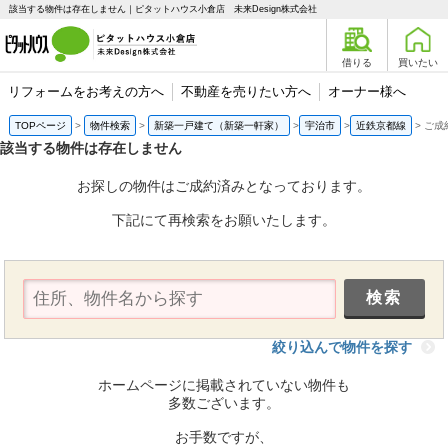
該当する物件は存在しません｜ピタットハウス小倉店 未来Design株式会社
借りる
買いたい
リフォームをお考えの方へ
不動産を売りたい方へ
オーナー様へ
TOPページ
物件検索
新築一戸建て（新築一軒家）
宇治市
近鉄京都線
ご成
該当する物件は存在しません
お探しの物件はご成約済みとなっております。
下記にて再検索をお願いたします。
絞り込んで物件を探す
ホームページに掲載されていない物件も
多数ございます。
お手数ですが、