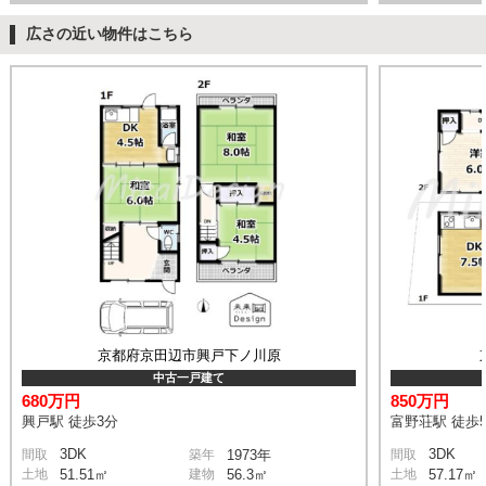
広さの近い物件はこちら
京都府京田辺市興戸下ノ川原
中古一戸建て
680万円
850万円
興戸駅 徒歩3分
富野荘駅 徒歩
3DK
3DK
間取
築年
1973年
間取
土地
51.51㎡
建物
56.3㎡
土地
57.17㎡