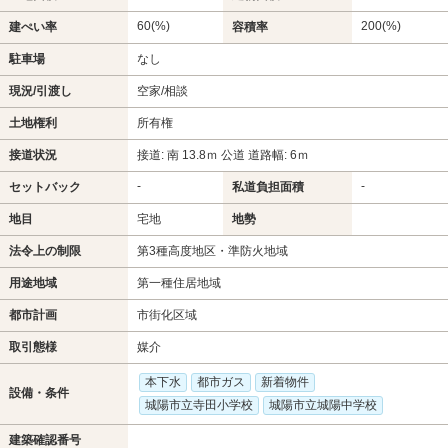
60(%)
200(%)
建ぺい率
容積率
駐車場
なし
現況/引渡し
空家/相談
土地権利
所有権
接道状況
接道: 南 13.8ｍ 公道 道路幅: 6ｍ
-
-
セットバック
私道負担面積
地目
宅地
地勢
法令上の制限
第3種高度地区・準防火地域
用途地域
第一種住居地域
都市計画
市街化区域
取引態様
媒介
本下水
都市ガス
新着物件
設備・条件
城陽市立寺田小学校
城陽市立城陽中学校
建築確認番号