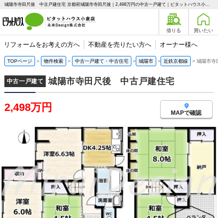
城陽市寺田尺後 中古戸建住宅 京都府城陽市寺田尺後｜2,498万円の中古一戸建て｜ピタットハウス小倉店 未来Design株式会社
借りる
買いたい
リフォームをお考えの方へ
不動産を売りたい方へ
オーナー様へ
TOPページ
物件検索
中古一戸建て・中古住宅
城陽市
近鉄京都線
城陽市寺
城陽市寺田尺後 中古戸建住宅
中古一戸建て
2,498万円
MAPで確認