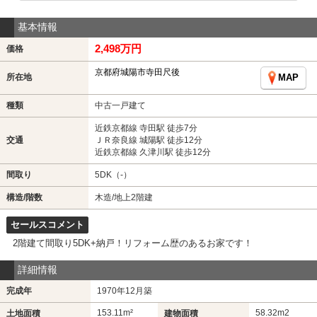
基本情報
2,498万円
価格
京都府城陽市寺田尺後
所在地
MAP
種類
中古一戸建て
近鉄京都線 寺田駅 徒歩7分
交通
ＪＲ奈良線 城陽駅 徒歩12分
近鉄京都線 久津川駅 徒歩12分
間取り
5DK（-）
構造/階数
木造/地上2階建
セールスコメント
2階建て間取り5DK+納戸！リフォーム歴のあるお家です！
詳細情報
完成年
1970年12月築
153.11m²
58.32m
2
土地面積
建物面積