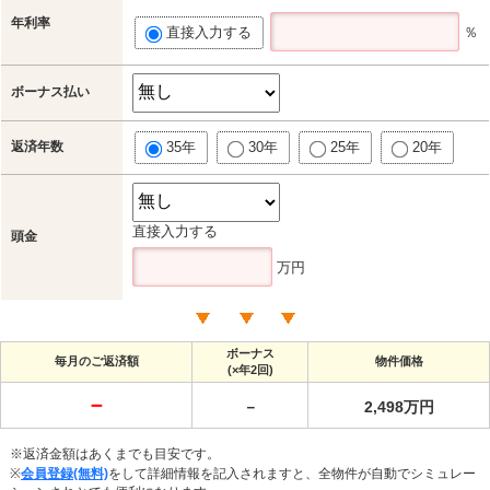
年利率
直接入力する
％
ボーナス払い
返済年数
35年
30年
25年
20年
直接入力する
頭金
万円
ボーナス
毎月のご返済額
物件価格
(×年2回)
－
－
2,498万円
※返済金額はあくまでも目安です。
※
会員登録(無料)
をして詳細情報を記入されますと、全物件が自動でシミュレー