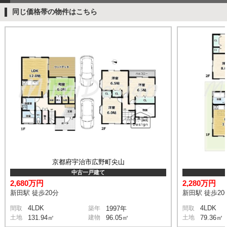
同じ価格帯の物件はこちら
京都府宇治市広野町尖山
中古一戸建て
2,680万円
2,280万円
新田駅 徒歩20分
新田駅 徒歩20
4LDK
4LDK
間取
築年
1997年
間取
土地
131.94㎡
建物
96.05㎡
土地
79.36㎡