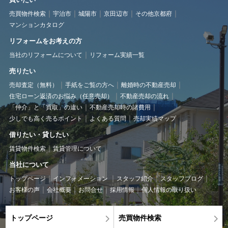
売買物件検索
宇治市
城陽市
京田辺市
その他京都府
マンションカタログ
リフォームをお考えの方
当社のリフォームについて
リフォーム実績一覧
売りたい
売却査定（無料）
手紙をご覧の方へ
離婚時の不動産売却
住宅ローン返済のお悩み（任意売却）
不動産売却の流れ
「仲介」と「買取」の違い
不動産売却時の諸費用
少しでも高く売るポイント
よくある質問
売却実績マップ
借りたい・貸したい
賃貸物件検索
賃貸管理について
当社について
トップページ
インフォメーション
スタッフ紹介
スタッフブログ
お客様の声
会社概要
お問合せ
採用情報
個人情報の取り扱い
トップページ
売買物件検索