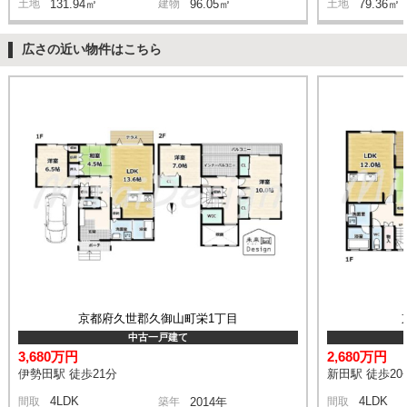
土地
131.94㎡
建物
96.05㎡
土地
79.36㎡
広さの近い物件はこちら
京都府久世郡久御山町栄1丁目
中古一戸建て
3,680万円
2,680万円
伊勢田駅 徒歩21分
新田駅 徒歩20
4LDK
4LDK
間取
築年
2014年
間取