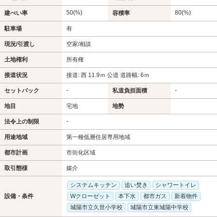
50(%)
80(%)
建ぺい率
容積率
駐車場
有
現況/引渡し
空家/相談
土地権利
所有権
接道状況
接道: 西 11.9ｍ 公道 道路幅: 6ｍ
-
-
セットバック
私道負担面積
地目
宅地
地勢
-
法令上の制限
用途地域
第一種低層住居専用地域
都市計画
市街化区域
取引態様
媒介
システムキッチン
追い焚き
シャワートイレ
設備・条件
Wクローゼット
本下水
都市ガス
新着物件
城陽市立久世小学校
城陽市立東城陽中学校