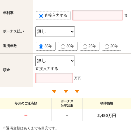
年利率
直接入力する
％
ボーナス払い
返済年数
35年
30年
25年
20年
直接入力する
頭金
万円
ボーナス
毎月のご返済額
物件価格
(×年2回)
－
－
2,480万円
※返済金額はあくまでも目安です。