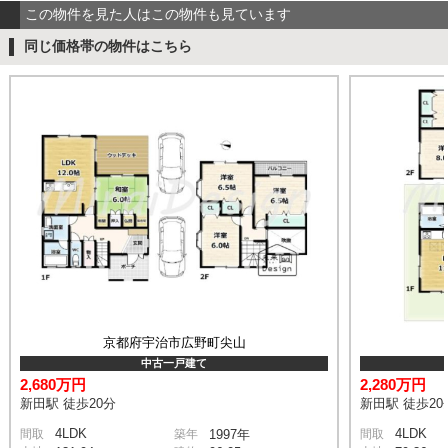
この物件を見た人はこの物件も見ています
同じ価格帯の物件はこちら
京都府宇治市広野町尖山
中古一戸建て
2,680万円
2,280万円
新田駅 徒歩20分
新田駅 徒歩20
4LDK
4LDK
間取
築年
1997年
間取