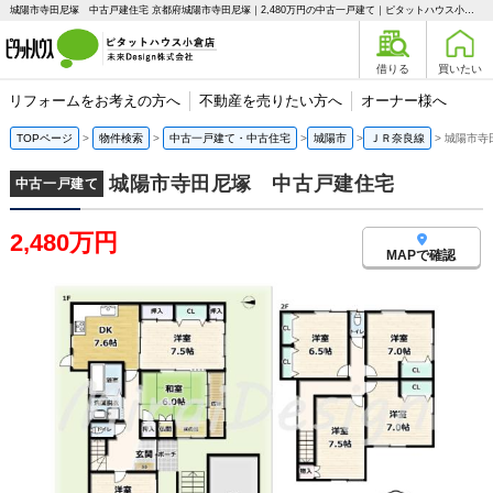
城陽市寺田尼塚 中古戸建住宅 京都府城陽市寺田尼塚｜2,480万円の中古一戸建て｜ピタットハウス小倉店 未来Design株式会社
借りる
買いたい
リフォームをお考えの方へ
不動産を売りたい方へ
オーナー様へ
TOPページ
物件検索
中古一戸建て・中古住宅
城陽市
ＪＲ奈良線
城陽市寺
城陽市寺田尼塚 中古戸建住宅
中古一戸建て
2,480万円
MAPで確認