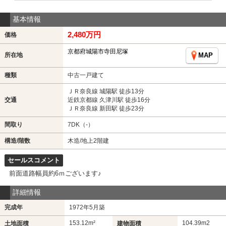
基本情報
2,480万円
価格
京都府城陽市寺田尼塚
所在地
MAP
種類
中古一戸建て
ＪＲ奈良線 城陽駅 徒歩13分
交通
近鉄京都線 久津川駅 徒歩16分
ＪＲ奈良線 新田駅 徒歩23分
間取り
7DK（-）
構造/階数
木造/地上2階建
セールスコメント
前面道路幅員約6ｍございます♪
詳細情報
完成年
1972年5月築
153.12m²
104.39m
2
土地面積
建物面積