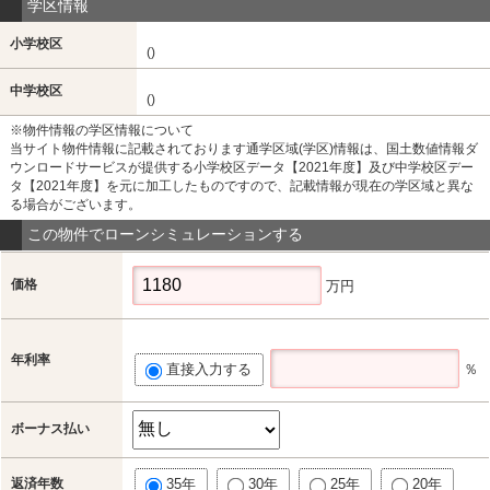
学区情報
小学校区
()
中学校区
()
※物件情報の学区情報について
当サイト物件情報に記載されております通学区域(学区)情報は、国土数値情報ダ
ウンロードサービスが提供する小学校区データ【2021年度】及び中学校区デー
タ【2021年度】を元に加工したものですので、記載情報が現在の学区域と異な
る場合がございます。
この物件でローンシミュレーションする
価格
万円
年利率
直接入力する
％
ボーナス払い
返済年数
35年
30年
25年
20年