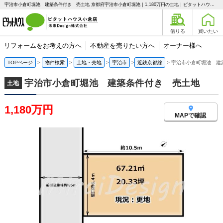
宇治市小倉町堀池 建築条件付き 売土地 京都府宇治市小倉町堀池｜1,180万円の土地｜ピタットハウス小倉店 未来Design株式会社
借りる
買いたい
リフォームをお考えの方へ
不動産を売りたい方へ
オーナー様へ
TOPページ
物件検索
土地・売地
宇治市
近鉄京都線
宇治市小倉町堀池 建
宇治市小倉町堀池 建築条件付き 売土地
土地
1,180万円
MAPで確認