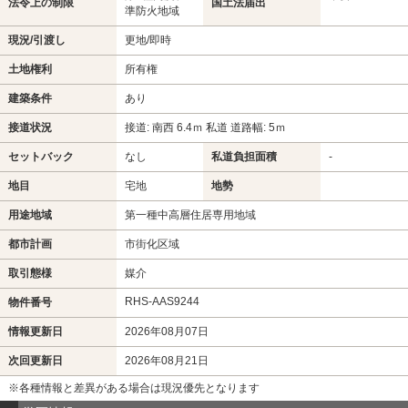
法令上の制限
国土法届出
準防火地域
現況/引渡し
更地/即時
土地権利
所有権
建築条件
あり
接道状況
接道: 南西 6.4ｍ 私道 道路幅: 5ｍ
セットバック
なし
私道負担面積
-
地目
宅地
地勢
用途地域
第一種中高層住居専用地域
都市計画
市街化区域
取引態様
媒介
RHS-AAS9244
物件番号
情報更新日
2026年08月07日
次回更新日
2026年08月21日
※各種情報と差異がある場合は現況優先となります