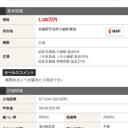
基本情報
1,180万円
価格
京都府宇治市小倉町堀池
所在地
MAP
種類
土地
近鉄京都線 小倉駅 徒歩9分
交通
ＪＲ奈良線 ＪＲ小倉駅 徒歩20分
近鉄京都線 伊勢田駅 徒歩27分
セールスコメント
南西向きにつき陽当たり良好です♪
詳細情報
土地面積
67.21m² (20.33坪)
坪単価
58.04万円 /坪
60(%)
200(%)
建ぺい率
容積率
第2種高度、
不要