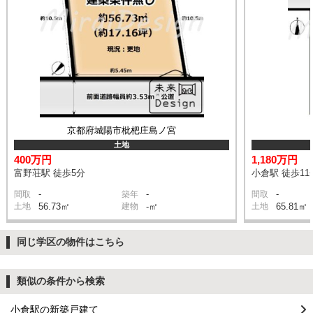
京都府城陽市枇杷庄島ノ宮
土地
400万円
1,180万円
富野荘駅 徒歩5分
小倉駅 徒歩11
-
-
-
間取
築年
間取
土地
56.73㎡
建物
-㎡
土地
65.81㎡
同じ学区の物件はこちら
類似の条件から検索
小倉駅の新築戸建て