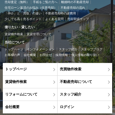
売却査定（無料）
手紙をご覧の方へ
離婚時の不動産売却
住宅ローン返済のお悩み（任意売却）
不動産売却の流れ
「仲介」と「買取」の違い
不動産売却時の諸費用
少しでも高く売るポイント
よくある質問
売却実績マップ
借りたい・貸したい
賃貸物件検索
賃貸管理について
当社について
トップページ
インフォメーション
スタッフ紹介
スタッフブログ
お客様の声
会社概要
お問合せ
採用情報
個人情報の取り扱い
トップページ
売買物件検索
賃貸物件検索
不動産売却について
リフォームについて
スタッフ紹介
会社概要
ログイン