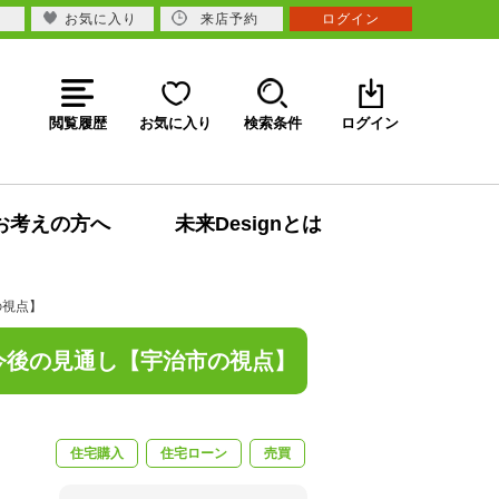
お気に入り
来店予約
ログイン
閲覧履歴
お気に入り
検索条件
ログイン
お考えの方へ
未来Designとは
の視点】
今後の見通し【宇治市の視点】
住宅購入
住宅ローン
売買