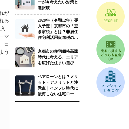
れが
れる
購入
ーマ
、日
よう