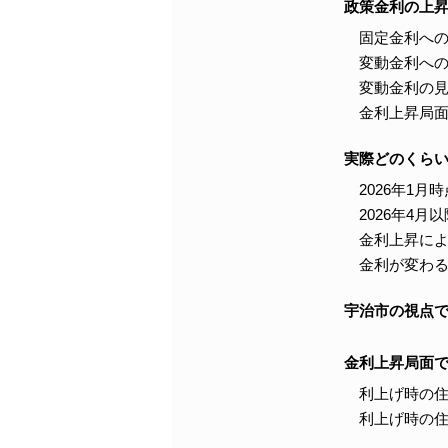
政策金利の上
固定金利へ
変動金利へ
変動金利の
金利上昇局
実際どのくら
2026年1
2026年4
金利上昇に
金利が変わ
宇治市の視点
金利上昇局面
利上げ時の
利上げ時の