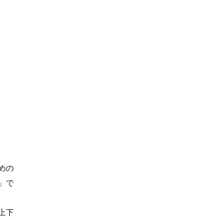
めの
」で
上下