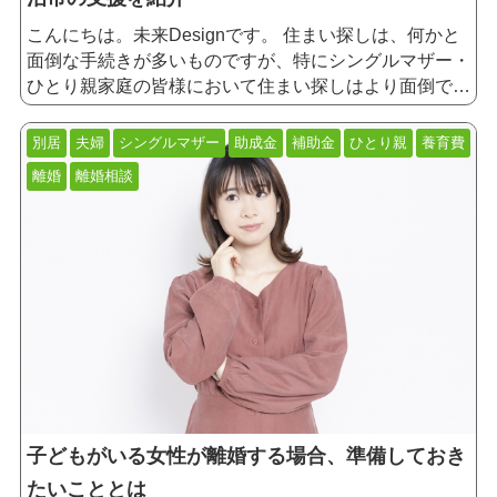
こんにちは。未来Designです。 住まい探しは、何かと
面倒な手続きが多いものですが、特にシングルマザー・
ひとり親家庭の皆様において住まい探しはより面倒で困
難なものになっているのではないでしょうか？ そこ
で、今回の記事ではシングルマザー・ひとり親家庭の皆
別居
夫婦
シングルマザー
助成金
補助金
ひとり親
養育費
様が直面する住まい探しと問題とその解決方法を提案し
離婚
離婚相談
ていきたいと思います。
子どもがいる女性が離婚する場合、準備しておき
たいこととは