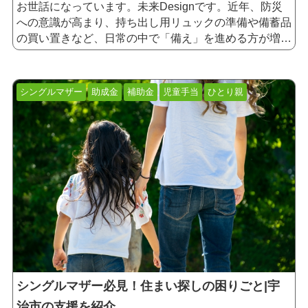
お世話になっています。未来Designです。近年、防災
への意識が高まり、持ち出し用リュックの準備や備蓄品
の買い置きなど、日常の中で「備え」を進める方が増え
ています。
一方で、「自宅の耐震性が気になるけれ
ど、費用面が心配で改修までは踏み切れない」という声
も少なくありません。
本記事では、宇治市が実施して
シングルマザー
助成金
補助金
児童手当
ひとり親
いる「耐震改修に関する補助金・助成制度」について、
概要や申請の流れをわかりやすく解説します。
シングルマザー必見！住まい探しの困りごと|宇
治市の支援を紹介