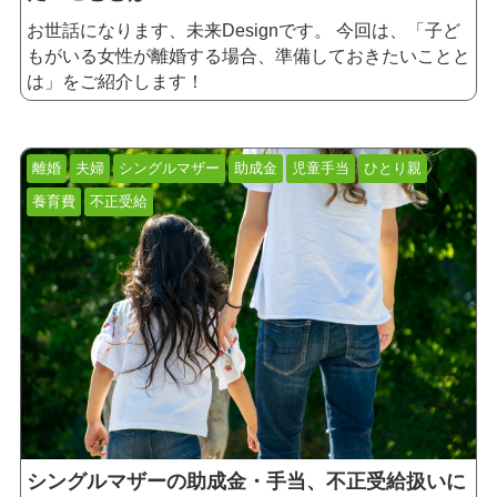
お世話になります、未来Designです。
今回は、「子ど
もがいる女性が離婚する場合、準備しておきたいことと
は」をご紹介します！
離婚
夫婦
シングルマザー
助成金
児童手当
ひとり親
養育費
不正受給
シングルマザーの助成金・手当、不正受給扱いに