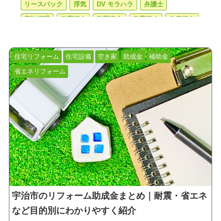
リースバック
浮気
DV モラハラ
弁護士
家計管理
教育資金
教育資金
教育資金
住宅資金
節税
生活設計
家庭内別居
確定申告
スマホ
副業
個人事業主
医療費控除
不動産売却
住宅リフォーム
住宅設備
空き家
助成金
補助金
マンション売却
譲渡所得税
住み替え
省エネリフォーム
住み替えローン
ダブルローン
シングルマザー
助成金
補助金
児童手当
住宅手当
ひとり親
養育費
学資保険
医療保険
がん保険
収入保障保険
就業不能保険
死亡保険
不正受給
離婚
慰謝料
カウンセラー
離婚相談
借金
スピード離婚
相続
中古住宅
売却
不動産相続
遺言状
相続税
終活
老後
エンディングノート
遺産相続
デジタル終活
後見人
管理会社
宇治市のリフォーム助成金まとめ｜耐震・省エネ
敷金礼金
不動産会社
フリーレント
退去費用
など目的別にわかりやすく紹介
火災保険
独身女性
マンション購入
資産