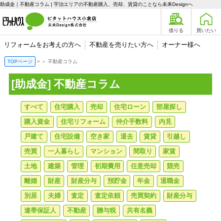
助成金｜不動産コラム | 宇治エリアの不動産購入、売却、賃貸のことなら未来Designへ
借りる
買いたい
リフォームをお考えの方へ
不動産を売りたい方へ
オーナー様へ
TOPページ
＞
不動産コラム
[助成金] 不動産コラム
すべて
住宅購入
売却
住宅ローン
部屋探し
購入資金
住宅リフォーム
仲介手数料
内見
戸建て
住宅設備
空き家
退去
賃貸
引越し
売買
一人暮らし
マンション
間取り
家賃
土地
建築
管理
初期費用
任意売却
競売
離婚
財産
財産分与
預貯金
年金
退職金
別居
夫婦
査定
査定依頼
売買契約
財産分与
連帯保証人
不動産
贈与税
共有名義