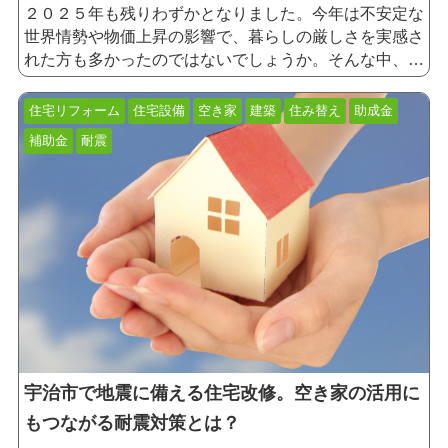
資金計画
家庭内別居
熟年離婚
公正証書
２０２５年も残りわずかとなりました。今年は不安定な
世界情勢や物価上昇の影響で、暮らしの厳しさを実感さ
離婚公正証書
ひとり親控除
扶養控除
会計ソフト
れた方も多かったのではないでしょうか。そんな中、今
e-Tax
フリーランス
確定申告の準備
空き家バンク
回のテーマは「リフォーム」です。 「こんな時期に無
省エネ
省エネリフォーム
介護
防犯対策
耐震
理にリフォームしなくてもいいのでは」「傷んでいても
住宅リフォーム
住宅設備
空き家
建築
住み替え
助成金
住めるうちは後回しで…」と考える方もいらっしゃるか
宇治市
地価
実家じまい
フラット35
補助金
耐震
もしれません。しかし、住宅の老朽化は放置すると加速
度的に進行し、暮らしの快適性や安全性を損ねる恐れが
あります。 一方で、宇治市では現在、住宅リフォーム
を後押しする助成制度が充実しており、費用を大幅に抑
えながら工事を行える絶好のタイミングでもあります。
宇治市の助成金を活用し、リフォームを実現しましょ
う。
宇治市で地震に備える住宅改修。空き家の活用に
もつながる耐震対策とは？