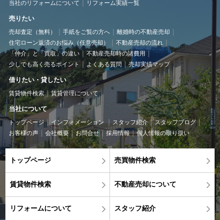
当社のリフォームについて
リフォーム実績一覧
売りたい
売却査定（無料）
手紙をご覧の方へ
離婚時の不動産売却
住宅ローン返済のお悩み（任意売却）
不動産売却の流れ
「仲介」と「買取」の違い
不動産売却時の諸費用
少しでも高く売るポイント
よくある質問
売却実績マップ
借りたい・貸したい
賃貸物件検索
賃貸管理について
当社について
トップページ
インフォメーション
スタッフ紹介
スタッフブログ
お客様の声
会社概要
お問合せ
採用情報
個人情報の取り扱い
トップページ
売買物件検索
賃貸物件検索
不動産売却について
リフォームについて
スタッフ紹介