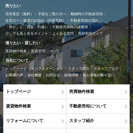
売りたい
売却査定（無料）
手紙をご覧の方へ
離婚時の不動産売却
住宅ローン返済のお悩み（任意売却）
不動産売却の流れ
「仲介」と「買取」の違い
不動産売却時の諸費用
少しでも高く売るポイント
よくある質問
売却実績マップ
借りたい・貸したい
賃貸物件検索
賃貸管理について
当社について
トップページ
インフォメーション
スタッフ紹介
スタッフブログ
お客様の声
会社概要
お問合せ
採用情報
個人情報の取り扱い
トップページ
売買物件検索
賃貸物件検索
不動産売却について
リフォームについて
スタッフ紹介