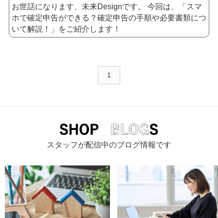
資金計画
家庭内別居
熟年離婚
公正証書
お世話になります、未来Designです。
今回は、「スマ
ホで確定申告ができる？確定申告の手順や必要書類につ
離婚公正証書
ひとり親控除
扶養控除
会計ソフト
いて解説！」をご紹介します！
e-Tax
フリーランス
確定申告の準備
空き家バンク
省エネ
省エネリフォーム
介護
防犯対策
耐震
宇治市
地価
実家じまい
フラット35
1
スタッフが配信中のブログ情報です