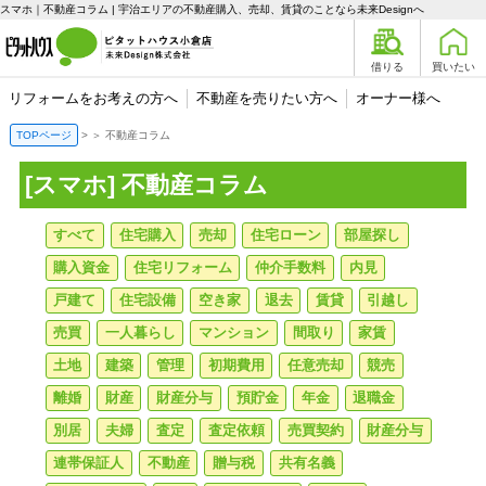
スマホ｜不動産コラム | 宇治エリアの不動産購入、売却、賃貸のことなら未来Designへ
借りる
買いたい
リフォームをお考えの方へ
不動産を売りたい方へ
オーナー様へ
TOPページ
＞
不動産コラム
[スマホ] 不動産コラム
すべて
住宅購入
売却
住宅ローン
部屋探し
購入資金
住宅リフォーム
仲介手数料
内見
戸建て
住宅設備
空き家
退去
賃貸
引越し
売買
一人暮らし
マンション
間取り
家賃
土地
建築
管理
初期費用
任意売却
競売
離婚
財産
財産分与
預貯金
年金
退職金
別居
夫婦
査定
査定依頼
売買契約
財産分与
連帯保証人
不動産
贈与税
共有名義