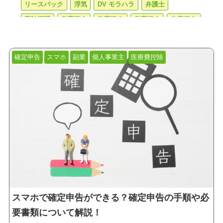
リースバック
浮気
DV モラハラ
弁護士
家計管理
教育資金
教育資金
教育資金
住宅資金
節税
生活設計
家庭内別居
確定申告
スマホ
副業
個人事業主
医療費控除
不動産売却
確定申告
スマホ
副業
個人事業主
医療費控除
マンション売却
譲渡所得税
住み替え
住み替えローン
ダブルローン
シングルマザー
助成金
補助金
児童手当
住宅手当
ひとり親
養育費
学資保険
医療保険
がん保険
収入保障保険
就業不能保険
死亡保険
不正受給
離婚
慰謝料
カウンセラー
離婚相談
借金
スピード離婚
相続
中古住宅
売却
不動産相続
遺言状
相続税
終活
老後
エンディングノート
遺産相続
デジタル終活
後見人
管理会社
スマホで確定申告ができる？確定申告の手順や必
敷金礼金
不動産会社
フリーレント
退去費用
要書類について解説！
火災保険
独身女性
マンション購入
資産