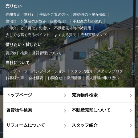
売りたい
売却査定（無料）
手紙をご覧の方へ
離婚時の不動産売却
住宅ローン返済のお悩み（任意売却）
不動産売却の流れ
「仲介」と「買取」の違い
不動産売却時の諸費用
少しでも高く売るポイント
よくある質問
売却実績マップ
借りたい・貸したい
賃貸物件検索
賃貸管理について
当社について
トップページ
インフォメーション
スタッフ紹介
スタッフブログ
お客様の声
会社概要
お問合せ
採用情報
個人情報の取り扱い
トップページ
売買物件検索
賃貸物件検索
不動産売却について
リフォームについて
スタッフ紹介