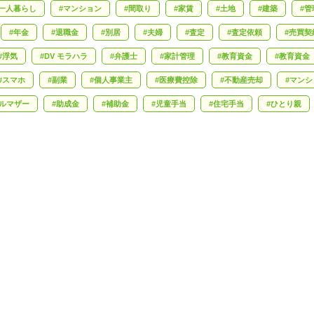
一人暮らし
マンション
間取り
家賃
土地
建築
管
年金
退職金
別居
夫婦
査定
査定依頼
売買契
浮気
DV モラハラ
弁護士
家計管理
教育資金
教育資金
スマホ
副業
個人事業主
医療費控除
不動産売却
マンシ
ルマザー
助成金
補助金
児童手当
住宅手当
ひとり親
死亡保険
不正受給
離婚
慰謝料
カウンセラー
離
言状
相続税
終活
老後
エンディングノート
遺産相続
退去費用
火災保険
独身女性
マンション購入
資産
扶養控除
会計ソフト
e-Tax
フリーランス
確定申告の準
耐震
宇治市
地価
実家じまい
フラット35