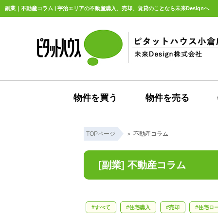
副業｜不動産コラム | 宇治エリアの不動産購入、売却、賃貸のことなら未来Designへ
物件を買う
物件を売る
TOPページ
＞
不動産コラム
[副業] 不動産コラム
すべて
住宅購入
売却
住宅ロ