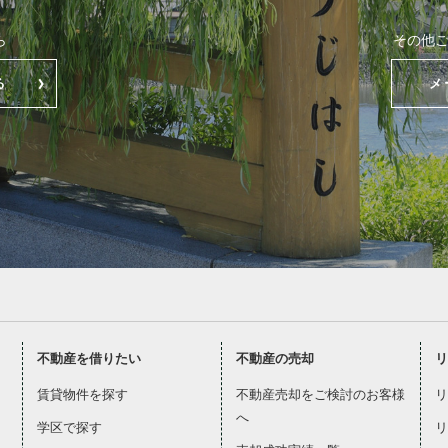
ら
その他
る
メ
不動産を借りたい
不動産の売却
リ
賃貸物件を探す
不動産売却をご検討のお客様
リ
へ
学区で探す
リ