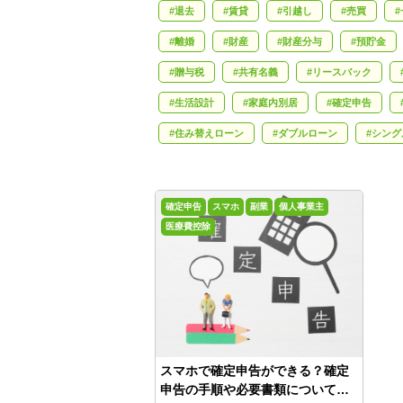
退去
賃貸
引越し
売買
離婚
財産
財産分与
預貯金
贈与税
共有名義
リースバック
生活設計
家庭内別居
確定申告
住み替えローン
ダブルローン
シング
がん保険
収入保障保険
就業不能保険
中古住宅
売却
不動産相続
遺
確定申告
スマホ
副業
個人事業主
敷金礼金
不動産会社
フリーレント
医療費控除
公正証書
離婚公正証書
ひとり親控除
省エネリフォーム
介護
防犯対策
スマホで確定申告ができる？確定
申告の手順や必要書類について解