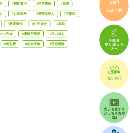
理
初期費用
任意売却
競売
約
財産分与
連帯保証人
不動産
教育資金
住宅資金
節税
ョン売却
譲渡所得税
住み替え
養育費
学資保険
医療保険
婚相談
借金
スピード離婚
相続
デジタル終活
後見人
管理会社
資金計画
家庭内別居
熟年離婚
備
空き家バンク
省エネ