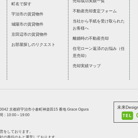
売却成功実績一覧
町名で探す
不動産売却査定フォーム
宇治市の賃貸物件
当社から手紙を受け取られた
城陽市の賃貸物件
お客様へ
京田辺市の賃貸物件
離婚時の不動産売却
お部屋探しのリクエスト
住宅ローン返済のお悩み（任
意売却）
売却実績マップ
未来Desi
-0042 京都府宇治市小倉町神楽田15 番地 Grace Ogura
：10:00～19:00
TEL
運営をしております。
会社の責任のもと運営しております。