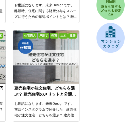
。
お世話になります、未来Designです。
意
離婚時、住宅に関する財産分与をスムー
ズに行うための確認ポイントとは？
離婚
時には、婚姻中に夫婦で協力して蓄積し
た財産を清算する「財産分与」を行う必
要があり、購入した住宅がある場合に
家
住宅購入
戸建て
売買
土地
建築
も、財産分与の対象となります。
そこで
今回は、離婚時の住宅に関する財産分与
をスムーズに行うためのポイントをお伝
えします。
円
建売住宅か注文住宅、どちらを選
ぶ？ 建売住宅のメリットと分譲住
宅・注文住宅との違い
産
お世話になります、未来Designです。
？
前回インスタグラムで紹介した「建売住
宅か注文住宅、どちらを選ぶ？ 建売住宅
９
のメリットと分譲住宅・注文住宅との違
ま
い」について、
今回はブログでもう少し