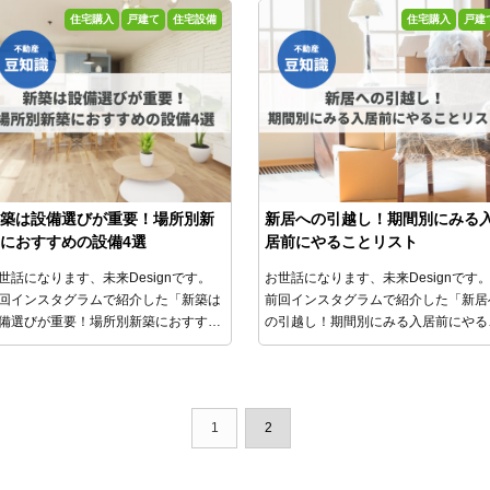
す。空き家率も上昇しており、。２０
住宅購入
戸建て
住宅設備
住宅購入
戸建
８年には１３．６％に達しています
うしていいかも分からない方も多いの
はないでしょうか。
一度解決策を未
Designと一緒に考えて行動していき
んか？
築は設備選びが重要！場所別新
新居への引越し！期間別にみる
におすすめの設備4選
居前にやることリスト
世話になります、未来Designです。
お世話になります、未来Designです
回インスタグラムで紹介した「新築は
前回インスタグラムで紹介した「新居
備選びが重要！場所別新築におすすめ
の引越し！期間別にみる入居前にやる
設備4選」について、
今回はブログで
とリスト」について、
今回はブログ
う少し詳しく説明します。
う少し詳しく説明します。
1
2