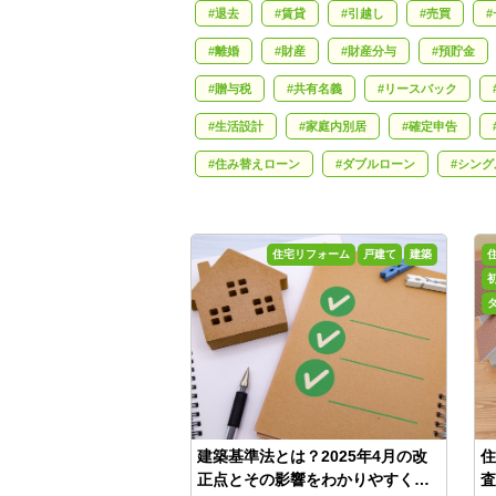
退去
賃貸
引越し
売買
離婚
財産
財産分与
預貯金
贈与税
共有名義
リースバック
生活設計
家庭内別居
確定申告
住み替えローン
ダブルローン
シング
がん保険
収入保障保険
就業不能保険
中古住宅
売却
不動産相続
遺
住宅リフォーム
戸建て
建築
敷金礼金
不動産会社
フリーレント
公正証書
離婚公正証書
ひとり親控除
省エネリフォーム
介護
防犯対策
建築基準法とは？2025年4月の改
住
正点とその影響をわかりやすく解
査