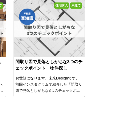
１
詳しく説明します。
て
住宅購入
戸建て
。
ど
で
来
ませ
入
間取り図で見落としがちな3つのチ
ェックポイント 物件探し
。
お世話になります、未来Designです。
へ
前回インスタグラムで紹介した「間取り
こ
図で見落としがちな3つのチェックポイ
でも
ント」って何？」について、
今回はブロ
グでもう少し詳しく説明します。