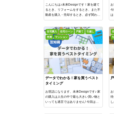
説
ッ
こんにちは♪未来Designです！家を建て
お
るとき、リフォームをするとき、また不
今
動産を購入・売却するとき、必ず関わっ
は
てくるのが「建築基準法」です。 この法
ッ
律は、私たちの暮らしの安全を守る重要
な役割を果たしていますが、2025年4月
住宅購入
住宅ローン
戸建て
引越し
に一部が改正され、より柔軟で持続可能
売買
マンション
な建築・都市計画を目指す内容が盛り込
まれました。 この記事では、建築基準法
の基本的な考え方と、2025年改正の注目
ポイントをわかりやすく解説します。
データでわかる！家を買うベスト
戸
タイミング
お世話になります、未来Designです♪
家
お
の購入は人生の中で最も大きい買い物と
待
いっても過言ではありません!
今回は令
し
和2年に発表された最新統計データを元
戸
に、
どのようなタイミングで家を購入し
し