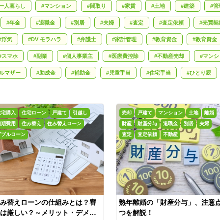
一人暮らし
マンション
間取り
家賃
土地
建築
管
年金
退職金
別居
夫婦
査定
査定依頼
売買契
浮気
DV モラハラ
弁護士
家計管理
教育資金
教育資金
スマホ
副業
個人事業主
医療費控除
不動産売却
マンシ
ルマザー
助成金
補助金
児童手当
住宅手当
ひとり親
死亡保険
不正受給
離婚
慰謝料
カウンセラー
離
言状
相続税
終活
老後
エンディングノート
遺産相続
住宅購入
住宅ローン
戸建て
引越し
売却
戸建て
マンション
土地
離婚
退去費用
火災保険
独身女性
マンション購入
資産
初期費用
住み替え
住み替えローン
財産
財産分与
退職金
別居
夫婦
ダブルローン
査定
査定依頼
不動産
扶養控除
会計ソフト
e-Tax
フリーランス
確定申告の準
耐震
宇治市
地価
実家じまい
フラット35
み替えローンの仕組みとは？審
熟年離婚の「財産分与」、注意点
は厳しい？～メリット・デメリ
つを解説！