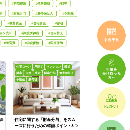
理
初期費用
任意売却
競売
約
財産分与
連帯保証人
不動産
教育資金
住宅資金
節税
ョン売却
譲渡所得税
住み替え
養育費
学資保険
医療保険
婚相談
借金
スピード離婚
相続
デジタル終活
後見人
管理会社
住宅ローン
戸建て
マンション
離婚
資金計画
家庭内別居
熟年離婚
財産
夫婦
査定
財産分与
連帯保証人
不動産
贈与税
備
空き家バンク
省エネ
5
住宅に関する「財産分与」をスム
ーズに行うための確認ポイント3つ