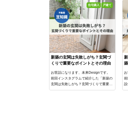
ている人が多いのかをご紹介します!
住宅購入
戸建て
新築の玄関は失敗しがち？玄関づ
新
くりで重要なポイントとその理由
築
お世話になります、未来Designです。
お
前回インスタグラムで紹介した「新築の
前
玄関は失敗しがち？玄関づくりで重要な
設
ポイントとその理由」について、
今回は
の
ブログでもう少し詳しく説明します。
も