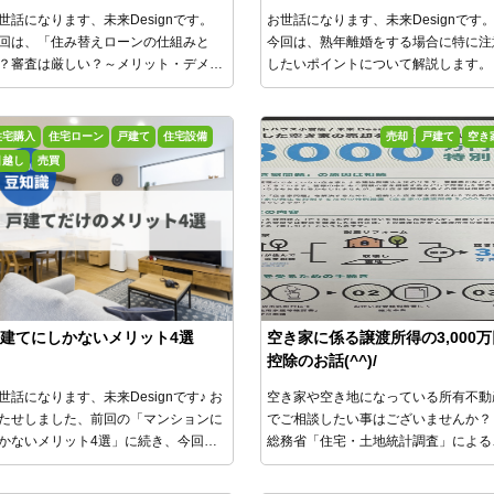
トを解説～
世話になります、未来Designです。
お世話になります、未来Designです
回は、「住み替えローンの仕組みと
今回は、熟年離婚をする場合に特に注
？審査は厳しい？～メリット・デメリ
したいポイントについて解説します。
トを解説～」をご紹介します！
住宅購入
住宅ローン
戸建て
住宅設備
売却
戸建て
空き
引越し
売買
建てにしかないメリット4選
空き家に係る譲渡所得の3,000万
控除のお話(^^)/
世話になります、未来Designです♪
お
空き家や空き地になっている所有不動
たせしました、前回の「マンションに
でご相談したい事はございませんか？
かないメリット4選」に続き、今回は
総務省「住宅・土地統計調査」による
建てにしかないメリットを詳しく紹介
と、過去３０年で３９４万戸から８４
ます。
万戸となり２倍以上に
増加しており