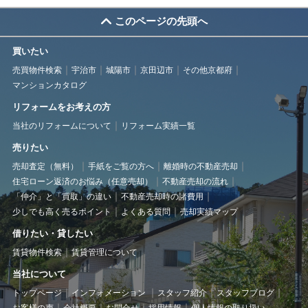
このページの先頭へ
買いたい
売買物件検索
宇治市
城陽市
京田辺市
その他京都府
マンションカタログ
リフォームをお考えの方
当社のリフォームについて
リフォーム実績一覧
売りたい
売却査定（無料）
手紙をご覧の方へ
離婚時の不動産売却
住宅ローン返済のお悩み（任意売却）
不動産売却の流れ
「仲介」と「買取」の違い
不動産売却時の諸費用
少しでも高く売るポイント
よくある質問
売却実績マップ
借りたい・貸したい
賃貸物件検索
賃貸管理について
当社について
トップページ
インフォメーション
スタッフ紹介
スタッフブログ