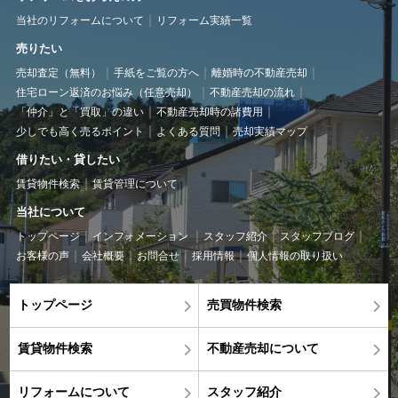
当社のリフォームについて
リフォーム実績一覧
売りたい
売却査定（無料）
手紙をご覧の方へ
離婚時の不動産売却
住宅ローン返済のお悩み（任意売却）
不動産売却の流れ
「仲介」と「買取」の違い
不動産売却時の諸費用
少しでも高く売るポイント
よくある質問
売却実績マップ
借りたい・貸したい
賃貸物件検索
賃貸管理について
当社について
トップページ
インフォメーション
スタッフ紹介
スタッフブログ
お客様の声
会社概要
お問合せ
採用情報
個人情報の取り扱い
トップページ
売買物件検索
賃貸物件検索
不動産売却について
リフォームについて
スタッフ紹介