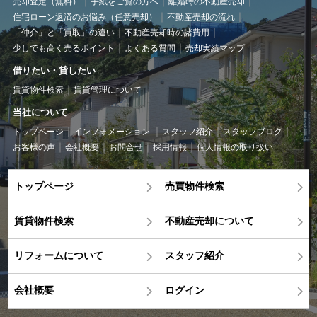
売却査定（無料）
手紙をご覧の方へ
離婚時の不動産売却
住宅ローン返済のお悩み（任意売却）
不動産売却の流れ
「仲介」と「買取」の違い
不動産売却時の諸費用
少しでも高く売るポイント
よくある質問
売却実績マップ
借りたい・貸したい
賃貸物件検索
賃貸管理について
当社について
トップページ
インフォメーション
スタッフ紹介
スタッフブログ
お客様の声
会社概要
お問合せ
採用情報
個人情報の取り扱い
トップページ
売買物件検索
賃貸物件検索
不動産売却について
リフォームについて
スタッフ紹介
会社概要
ログイン