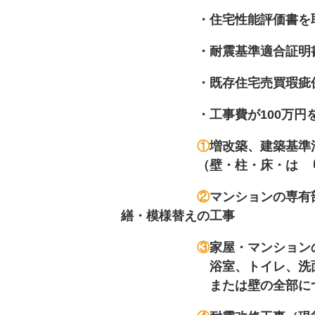
・住宅性能評価書を取得し
・耐震基準適合証明書を
・既存住宅売買瑕疵保険
・工事費が100万円を超え
①
増改築、建築基準
（壁・柱・床・は り、屋根
②
マンションの専有
繕・模様替えの工事
③
家屋・マンション
浴室、トイレ、洗面所、納
または壁の全部について