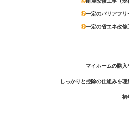
④
耐震改修工事（現
⑤
一定のバリアフリ
⑥
一定の省エネ改修
マイホームの購入
しっかりと控除の仕組みを理
初