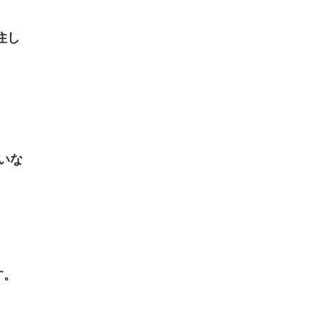
住し
いな
す。