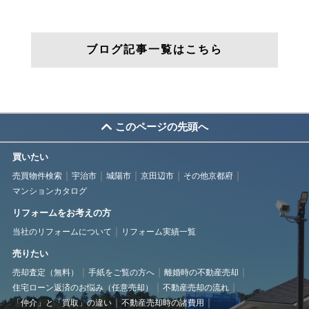
ブログ記事一覧はこちら
このページの先頭へ
買いたい
売買物件検索
宇治市
城陽市
京田辺市
その他京都府
マンションカタログ
リフォームをお考えの方
当社のリフォームについて
リフォーム実績一覧
売りたい
売却査定（無料）
手紙をご覧の方へ
離婚時の不動産売却
住宅ローン返済のお悩み（任意売却）
不動産売却の流れ
「仲介」と「買取」の違い
不動産売却時の諸費用