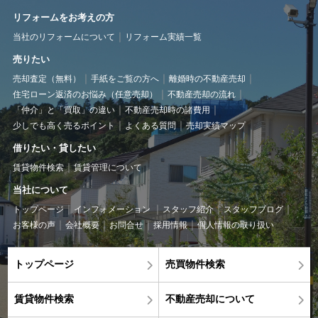
リフォームをお考えの方
当社のリフォームについて
リフォーム実績一覧
売りたい
売却査定（無料）
手紙をご覧の方へ
離婚時の不動産売却
住宅ローン返済のお悩み（任意売却）
不動産売却の流れ
「仲介」と「買取」の違い
不動産売却時の諸費用
少しでも高く売るポイント
よくある質問
売却実績マップ
借りたい・貸したい
賃貸物件検索
賃貸管理について
当社について
トップページ
インフォメーション
スタッフ紹介
スタッフブログ
お客様の声
会社概要
お問合せ
採用情報
個人情報の取り扱い
トップページ
売買物件検索
賃貸物件検索
不動産売却について