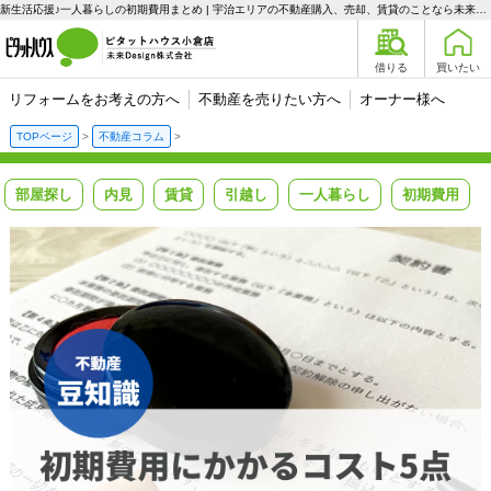
新生活応援♪一人暮らしの初期費用まとめ | 宇治エリアの不動産購入、売却、賃貸のことなら未来Designへ
借りる
買いたい
リフォームをお考えの方へ
不動産を売りたい方へ
オーナー様へ
TOPページ
不動産コラム
部屋探し
内見
賃貸
引越し
一人暮らし
初期費用