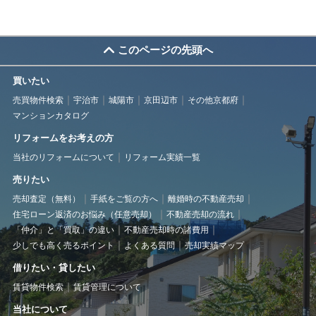
このページの先頭へ
買いたい
売買物件検索
宇治市
城陽市
京田辺市
その他京都府
マンションカタログ
リフォームをお考えの方
当社のリフォームについて
リフォーム実績一覧
売りたい
売却査定（無料）
手紙をご覧の方へ
離婚時の不動産売却
住宅ローン返済のお悩み（任意売却）
不動産売却の流れ
「仲介」と「買取」の違い
不動産売却時の諸費用
少しでも高く売るポイント
よくある質問
売却実績マップ
借りたい・貸したい
賃貸物件検索
賃貸管理について
当社について