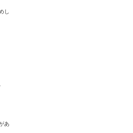
めし
、
があ