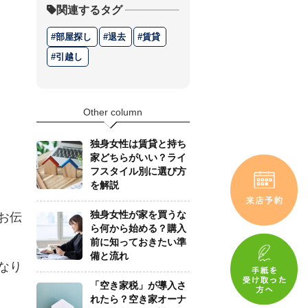
関連するタグ
部屋探し
退去
賃貸
引越し
Other column
お伝
なり