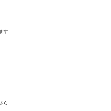
ます
さら