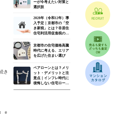
続き
しま