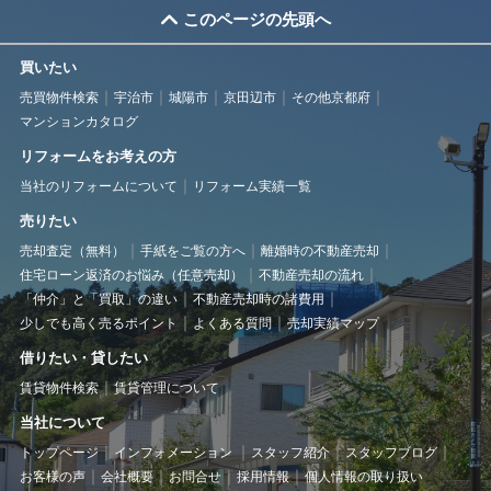
このページの先頭へ
買いたい
売買物件検索
宇治市
城陽市
京田辺市
その他京都府
マンションカタログ
リフォームをお考えの方
当社のリフォームについて
リフォーム実績一覧
売りたい
売却査定（無料）
手紙をご覧の方へ
離婚時の不動産売却
住宅ローン返済のお悩み（任意売却）
不動産売却の流れ
「仲介」と「買取」の違い
不動産売却時の諸費用
少しでも高く売るポイント
よくある質問
売却実績マップ
借りたい・貸したい
賃貸物件検索
賃貸管理について
当社について
トップページ
インフォメーション
スタッフ紹介
スタッフブログ
お客様の声
会社概要
お問合せ
採用情報
個人情報の取り扱い