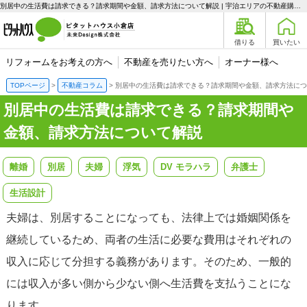
別居中の生活費は請求できる？請求期間や金額、請求方法について解説 | 宇治エリアの不動産購入、売却、賃貸のことなら未来Designへ
借りる
買いたい
リフォームをお考えの方へ
不動産を売りたい方へ
オーナー様へ
TOPページ
不動産コラム
別居中の生活費は請求できる？請求期間や金額、請求方法につ
別居中の生活費は請求できる？請求期間や
金額、請求方法について解説
離婚
別居
夫婦
浮気
DV モラハラ
弁護士
生活設計
夫婦は、別居することになっても、法律上では婚姻関係を
継続しているため、両者の生活に必要な費用はそれぞれの
収入に応じて分担する義務があります。そのため、一般的
には収入が多い側から少ない側へ生活費を支払うことにな
ります。