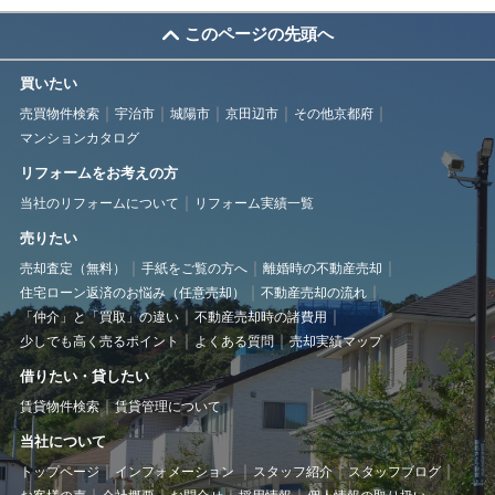
このページの先頭へ
買いたい
売買物件検索
宇治市
城陽市
京田辺市
その他京都府
マンションカタログ
リフォームをお考えの方
当社のリフォームについて
リフォーム実績一覧
売りたい
売却査定（無料）
手紙をご覧の方へ
離婚時の不動産売却
住宅ローン返済のお悩み（任意売却）
不動産売却の流れ
「仲介」と「買取」の違い
不動産売却時の諸費用
少しでも高く売るポイント
よくある質問
売却実績マップ
借りたい・貸したい
賃貸物件検索
賃貸管理について
当社について
トップページ
インフォメーション
スタッフ紹介
スタッフブログ