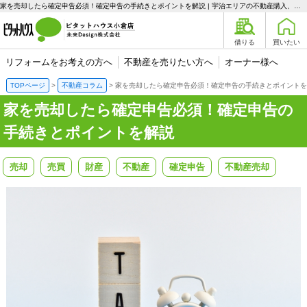
家を売却したら確定申告必須！確定申告の手続きとポイントを解説 | 宇治エリアの不動産購入、売却、賃貸のことなら未来Designへ
借りる
買いたい
リフォームをお考えの方へ
不動産を売りたい方へ
オーナー様へ
TOPページ
不動産コラム
家を売却したら確定申告必須！確定申告の手続きとポイントを
家を売却したら確定申告必須！確定申告の
手続きとポイントを解説
売却
売買
財産
不動産
確定申告
不動産売却