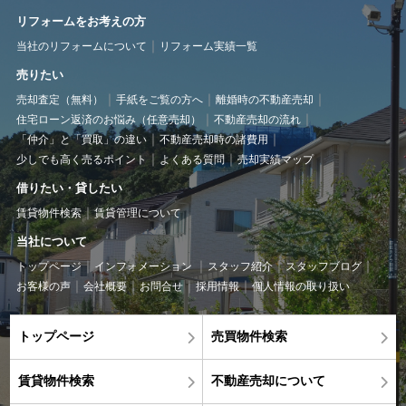
リフォームをお考えの方
当社のリフォームについて
リフォーム実績一覧
売りたい
売却査定（無料）
手紙をご覧の方へ
離婚時の不動産売却
住宅ローン返済のお悩み（任意売却）
不動産売却の流れ
「仲介」と「買取」の違い
不動産売却時の諸費用
少しでも高く売るポイント
よくある質問
売却実績マップ
借りたい・貸したい
賃貸物件検索
賃貸管理について
当社について
トップページ
インフォメーション
スタッフ紹介
スタッフブログ
お客様の声
会社概要
お問合せ
採用情報
個人情報の取り扱い
トップページ
売買物件検索
賃貸物件検索
不動産売却について