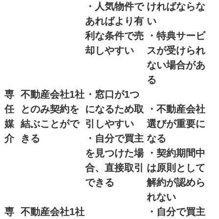
・人気物件で
ければならな
あればより有
い
利な条件で売
・特典サービ
却しやすい
スが受けられ
ない場合があ
る
専
不動産会社1社
・窓口が1つ
任
とのみ契約を
になるため取
・不動産会社
媒
結ぶことがで
引しやすい
選びが重要に
介
きる
・自分で買主
なる
を見つけた場
・契約期間中
合、直接取引
は原則として
できる
解約が認めら
れない
専
不動産会社1社
・自分で買主