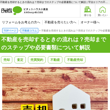
不動産を売却するときの流れは？売却までのステップや必要書類について解説 | 宇治エリアの不動産購入、売却、賃貸のことなら未来Designへ
借りる
買いたい
リフォームをお考えの方へ
不動産を売りたい方へ
オーナー様へ
TOPページ
不動産コラム
不動産を売却するときの流れは？売却までのステップや必要書
不動産を売却するときの流れは？売却まで
のステップや必要書類について解説
売却
査定
売買契約
不動産
不動産売却