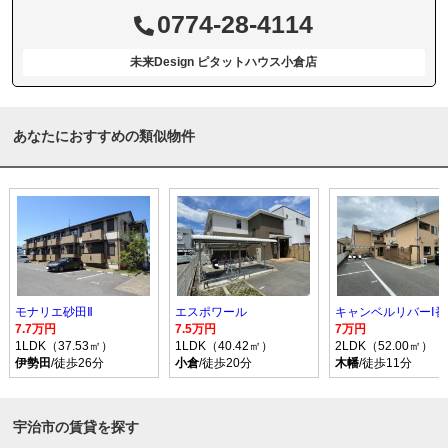
0774-28-4114
未来Design ピタットハウス小倉店
あなたにおすすめの類似物件
モナリエ砂田Ⅱ
エスポワール
キャンベルリバーⅠ番
7.7万円
7.5万円
7万円
1LDK（37.53㎡）
1LDK（40.42㎡）
2LDK（52.00㎡）
伊勢田
/徒歩26分
小倉
/徒歩20分
木幡
/徒歩11分
宇治市の賃貸を探す