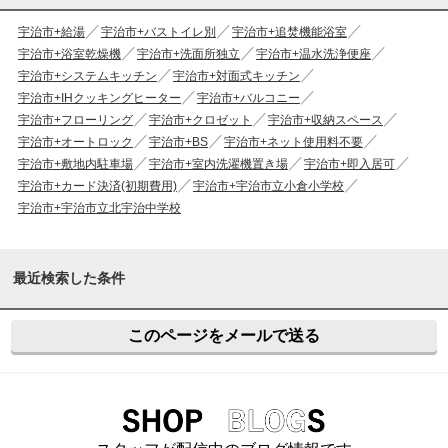
宇治市+給湯
宇治市+バストイレ別
宇治市+追焚機能浴室
宇治市+浴室乾燥機
宇治市+洗面所独立
宇治市+温水洗浄便座
宇治市+システムキッチン
宇治市+対面式キッチン
宇治市+IHクッキングヒーター
宇治市+バルコニー
宇治市+フローリング
宇治市+クロゼット
宇治市+収納スペース
宇治市+オートロック
宇治市+BS
宇治市+ネット使用料不要
宇治市+敷地内駐車場
宇治市+室内洗濯機置き場
宇治市+即入居可
宇治市+カード決済(初期費用)
宇治市+宇治市立小倉小学校
宇治市+宇治市立北宇治中学校
最近検索した条件
このページをメールで送る