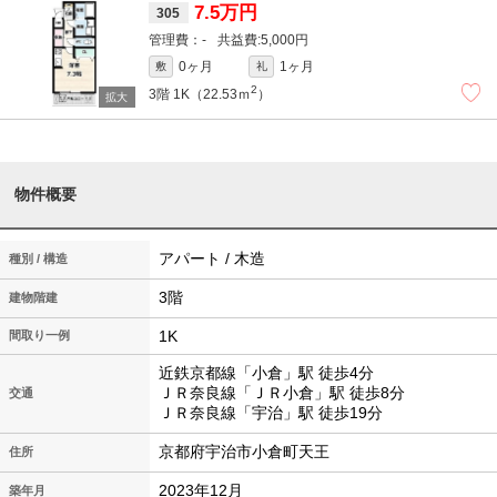
7.5万円
305
-
5,000円
0ヶ月
1ヶ月
敷
礼
2
3階
1K（22.53ｍ
）
物件概要
アパート / 木造
種別 / 構造
3階
建物階建
1K
間取り一例
近鉄京都線「小倉」駅 徒歩4分
ＪＲ奈良線「ＪＲ小倉」駅 徒歩8分
交通
ＪＲ奈良線「宇治」駅 徒歩19分
京都府宇治市小倉町天王
住所
2023年12月
築年月