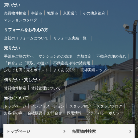
買いたい
売買物件検索
宇治市
城陽市
京田辺市
その他京都府
マンションカタログ
リフォームをお考えの方
当社のリフォームについて
リフォーム実績一覧
売りたい
手紙をご覧の方へ
マンションのご売却
売却査定
不動産売却の流れ
「仲介」と「買取」の違い
不動産売却時の諸費用
少しでも高く売るポイント
よくある質問
売却実績マップ
借りたい・貸したい
賃貸物件検索
賃貸管理について
当社について
トップページ
インフォメーション
スタッフ紹介
スタッフブログ
お客様の声
会社概要
お問合せ
採用情報
プライバシーポリシー
トップページ
売買物件検索