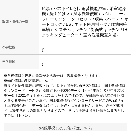
給湯 / バストイレ別 / 追焚機能浴室 / 浴室乾燥
機 / 洗面所独立 / 温水洗浄便座 / バルコニー /
フローリング / クロゼット / 収納スペース / オ
設備・条件の一例
ートロック / BS / ネット使用料不要 / 敷地内駐
車場 / システムキッチン / 対面式キッチン / IH
クッキングヒーター / 室内洗濯機置き場 /
小学校区
()
中学校区
()
※各種情報と現状に差異がある場合は、現状優先となります。
※物件情報の学区情報について
当サイト物件情報に記載されております通学区域(学区)情報は、国土数値情報
ダウンロードサービスが提供する小学校区データ【2021年度】及び中学校区
データ【2021年度】を元に加工したものですので、記載情報が現在の学区域
と異なる場合がございます。国土数値情報ダウンロードサービスのWEBサイ
ト上で記述通り、データは必ずしも正確とは言えません。また、通学区域(学
区)は毎年見直しの対象となりますので、そちらを踏まえ学区情報は参考とし
てご活用下さい。
お部屋探しのご依頼はこちら