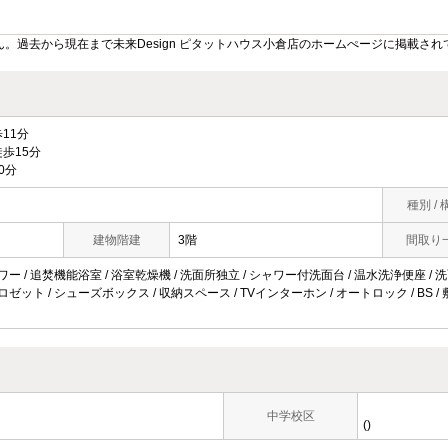
。過去から現在まで未来Design ピタットハウス小倉店のホームぺージに掲載さ
11分
歩15分
0分
種別 / 
建物階建
3階
間取り
ワー / 追焚機能浴室 / 浴室乾燥機 / 洗面所独立 / シャワー付洗面台 / 温水洗浄便座 / 洗面
ロゼット / シューズボックス / 収納スペース / TVインターホン / オートロック / BS /
中学校区
()