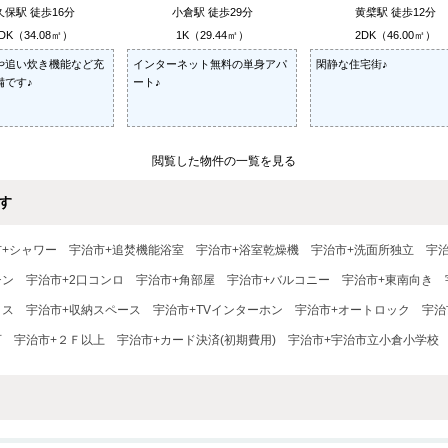
久保駅 徒歩16分
小倉駅 徒歩29分
黄檗駅 徒歩12分
DK（34.08㎡）
1K（29.44㎡）
2DK（46.00㎡）
や追い炊き機能など充
インターネット無料の単身アパ
閑静な住宅街♪
備です♪
ート♪
閲覧した物件の一覧を見る
す
市+シャワー
宇治市+追焚機能浴室
宇治市+浴室乾燥機
宇治市+洗面所独立
宇
チン
宇治市+2口コンロ
宇治市+角部屋
宇治市+バルコニー
宇治市+東南向き
クス
宇治市+収納スペース
宇治市+TVインターホン
宇治市+オートロック
宇治
可
宇治市+２Ｆ以上
宇治市+カード決済(初期費用)
宇治市+宇治市立小倉小学校