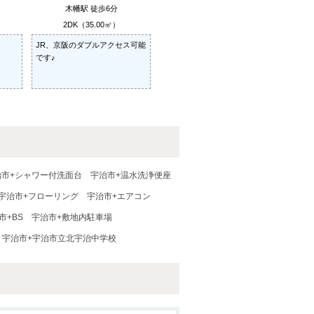
木幡駅 徒歩6分
2DK（35.00㎡）
JR、京阪のダブルアクセス可能
です♪
治市+シャワー付洗面台
宇治市+温水洗浄便座
宇治市+フローリング
宇治市+エアコン
市+BS
宇治市+敷地内駐車場
宇治市+宇治市立北宇治中学校