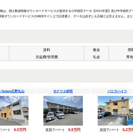
情報は、国土数値情報ダウンロードサービスが提供する小学校区データ【2021年度】及び中学校区デ
報ダウンロードサービスのWEBサイト上で記述通り、データは必ずしも正確とは言えません。また
賃料
敷金
間
共益費/管理費
礼金
専
e Solare広野丸山
モナリエ砂田
バニラハイツ
6.5万円
6.9万円
6.2万
アパート
賃貸アパート
賃貸アパート