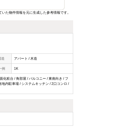
れていた物件情報を元に生成した参考情報です。
構造
アパート / 木造
一例
1K
化粧台 / 角部屋 / バルコニー / 東南向き / フ
 敷地内駐車場 / システムキッチン / 2口コンロ /