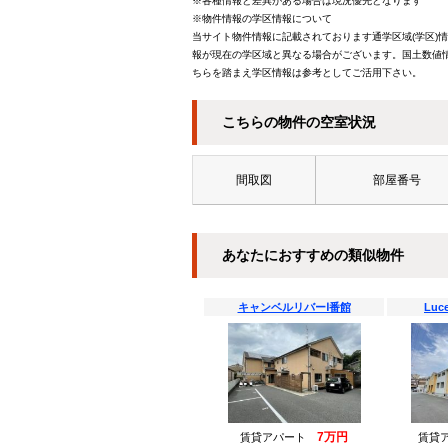
※各種情報と差異がある場合は現況優先となります
※物件情報の学区情報について
当サイト物件情報に記載されております通学区域(学区)
報が現在の学区域と異なる場合がございます。国土数値情
ちらを踏まえ学区情報は参考としてご活用下さい。
こちらの物件の空室状況
間取図
部屋番号
あなたにおすすめの類似物件
キャンベルリバーⅠ番館
Luc
7万円
賃貸アパート
賃貸