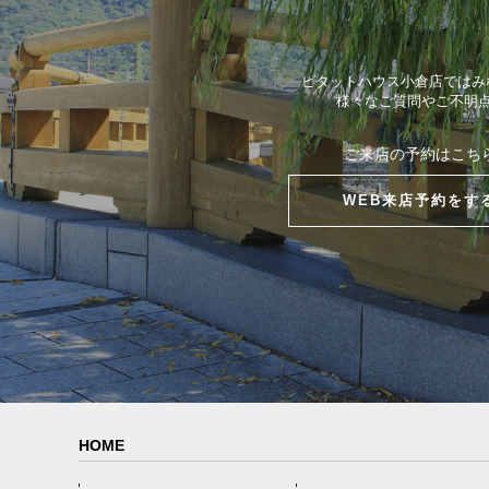
ピタットハウス小倉店ではみ
様々なご質問やご不明
ご来店の予約はこち
WEB来店予約をす
HOME