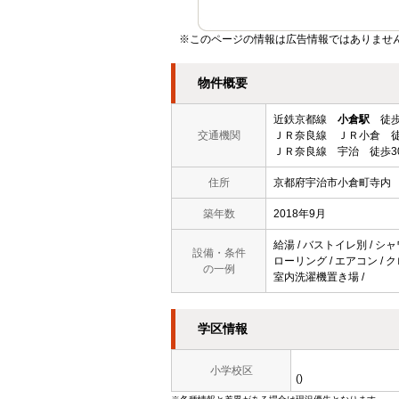
※このページの情報は広告情報ではありません
物件概要
近鉄京都線
小倉駅
徒歩
交通機関
ＪＲ奈良線 ＪＲ小倉 徒
ＪＲ奈良線 宇治 徒歩3
住所
京都府宇治市小倉町寺内
築年数
2018年9月
給湯 / バストイレ別 / シャ
設備・条件
ローリング / エアコン / ク
の一例
室内洗濯機置き場 /
学区情報
小学校区
()