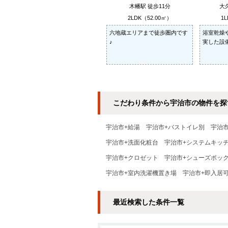
木幡駅 徒歩11分
大
2LDK（52.00㎡）
1L
六地蔵エリアまで徒歩圏内です
浴室乾燥
♪
実した設
こだわり条件から宇治市の物件を探
宇治市+給湯
宇治市+バストイレ別
宇治
宇治市+洗面化粧台
宇治市+システムキッ
宇治市+クロゼット
宇治市+シューズボッ
宇治市+室内洗濯機置き場
宇治市+即入居
最近検索した条件一覧