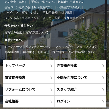
売却査定（無料）
手紙をご覧の方へ
離婚時の不動産売却
住宅ローン返済のお悩み（任意売却）
不動産売却の流れ
「仲介」と「買取」の違い
不動産売却時の諸費用
少しでも高く売るポイント
よくある質問
売却実績マップ
借りたい・貸したい
賃貸物件検索
賃貸管理について
当社について
トップページ
インフォメーション
スタッフ紹介
スタッフブログ
お客様の声
会社概要
お問合せ
採用情報
個人情報の取り扱い
トップページ
売買物件検索
賃貸物件検索
不動産売却について
リフォームについて
スタッフ紹介
会社概要
ログイン