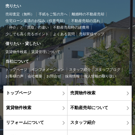
売りたい
売却査定（無料）
手紙をご覧の方へ
離婚時の不動産売却
住宅ローン返済のお悩み（任意売却）
不動産売却の流れ
「仲介」と「買取」の違い
不動産売却時の諸費用
少しでも高く売るポイント
よくある質問
売却実績マップ
借りたい・貸したい
賃貸物件検索
賃貸管理について
当社について
トップページ
インフォメーション
スタッフ紹介
スタッフブログ
お客様の声
会社概要
お問合せ
採用情報
個人情報の取り扱い
トップページ
売買物件検索
賃貸物件検索
不動産売却について
リフォームについて
スタッフ紹介